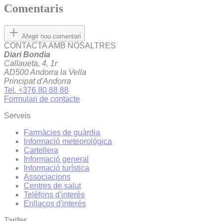
Comentaris
Afegir nou comentari
CONTACTA AMB NOSALTRES
Diari Bondia
Callaueta, 4, 1r
AD500 Andorra la Vella
Principat d'Andorra
Tel. +376 80 88 88
Formulari de contacte
Serveis
Farmàcies de guàrdia
Informació meteorològica
Cartellera
Informació general
Informació turística
Associacions
Centres de salut
Telèfons d'interès
Enllaços d'interés
Tarifes