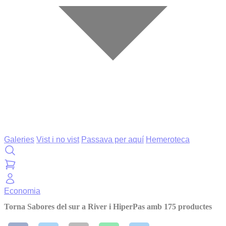
Galeries
Vist i no vist
Passava per aquí
Hemeroteca
Economia
Torna Sabores del sur a River i HiperPas amb 175 productes