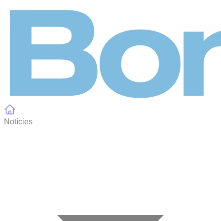
Panell de gestió de galetes
Notícies