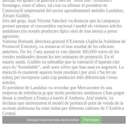
taronja, els gelats i la ginebra a més de “bons olis”, embotits i
formatges, entre d’altres, tal com va afirmar el president de
l’associació empresarial del sector agroalimentari andalús Landaluz,
Álvaro Guillén.
Des del grup, Juan Vicente Sánchez va destacar que la campanya
permet apropar al consumidor nacional i també als visitants articles
andalusos (no només productes típics sinó de tota mena) a preus
agressius.
Vanessa Bernard, directora general d’Extenda (Agència Andalusa de
Promoció Exterior), va remarcar el bon resultat de les edicions
anteriors. De fet, l’any passat es van obtenir 300.000 euros de les
vendes realitzades durant les tres setmanes de promoció. En el
mateix sentit, Guillén va subratllar que la valoració d’aquests cinc
anys és “formidable”, amb unes xifres que han anat en augment. La
intenció és mantenir aquests bons resultats i per això s’ha fet un
esforç per incorporar cada cop productes més diferenciats i nous
articles.
El president de Landaluz va recordar que Mercacenter és una
empresa de referència ja que molts productes andalusos s’han pogut
donar a conèixer a França a través d’Andorra. Així mateix, va
declarar que darrerament el model de promoció punt de venda de la
societat andorrana ha estat imitat per diferents cadenes de l’Amèrica
Central.
Permetre
Google Adsense està deshabilitat.