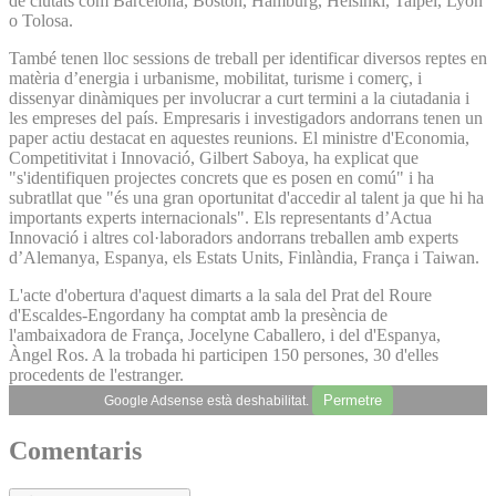
de ciutats com Barcelona, Boston, Hamburg, Hèlsinki, Taipei, Lyon
o Tolosa.
També tenen lloc sessions de treball per identificar diversos reptes en
matèria d’energia i urbanisme, mobilitat, turisme i comerç, i
dissenyar dinàmiques per involucrar a curt termini a la ciutadania i
les empreses del país. Empresaris i investigadors andorrans tenen un
paper actiu destacat en aquestes reunions. El ministre d'Economia,
Competitivitat i Innovació, Gilbert Saboya, ha explicat que
"s'identifiquen projectes concrets que es posen en comú" i ha
subratllat que "és una gran oportunitat d'accedir al talent ja que hi ha
importants experts internacionals". Els representants d’Actua
Innovació i altres col·laboradors andorrans treballen amb experts
d’Alemanya, Espanya, els Estats Units, Finlàndia, França i Taiwan.
L'acte d'obertura d'aquest dimarts a la sala del Prat del Roure
d'Escaldes-Engordany ha comptat amb la presència de
l'ambaixadora de França, Jocelyne Caballero, i del d'Espanya,
Àngel Ros. A la trobada hi participen 150 persones, 30 d'elles
procedents de l'estranger.
Permetre
Google Adsense està deshabilitat.
Comentaris