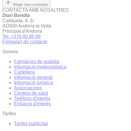
Afegir nou comentari
CONTACTA AMB NOSALTRES
Diari Bondia
Callaueta, 4, 1r
AD500 Andorra la Vella
Principat d'Andorra
Tel. +376 80 88 88
Formulari de contacte
Serveis
Farmàcies de guàrdia
Informació meteorològica
Cartellera
Informació general
Informació turística
Associacions
Centres de salut
Telèfons d'interès
Enllaços d'interés
Tarifes
Tarifes publicitat