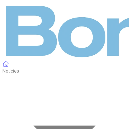
Panell de gestió de galetes
Notícies