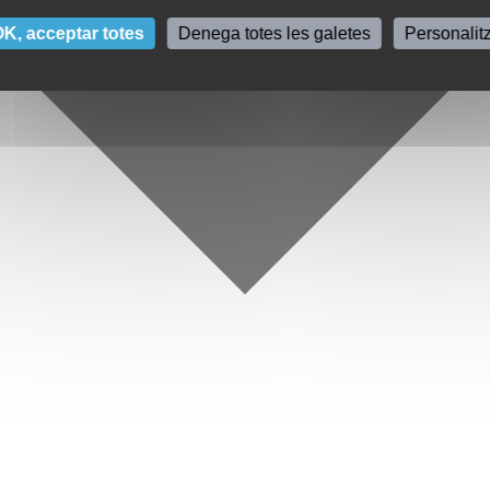
K, acceptar totes
Denega totes les galetes
Personalit