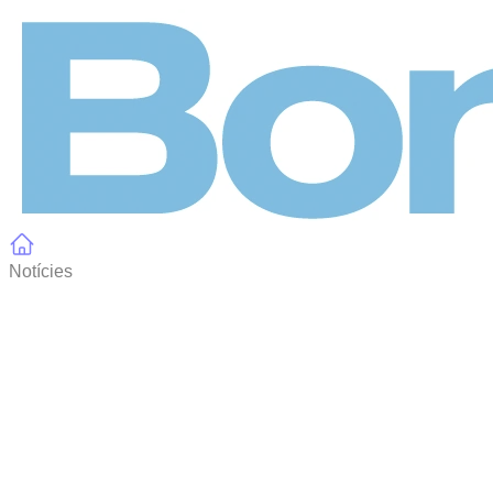
Panell de gestió de galetes
Notícies