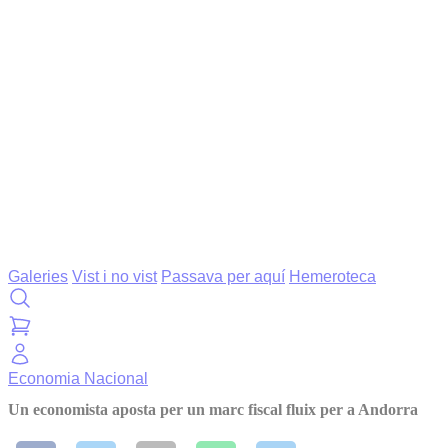
Galeries
Vist i no vist
Passava per aquí
Hemeroteca
Economia
Nacional
Un economista aposta per un marc fiscal fluix per a Andorra