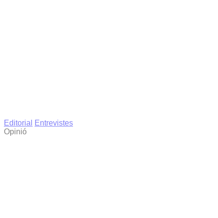
Editorial
Entrevistes
Opinió