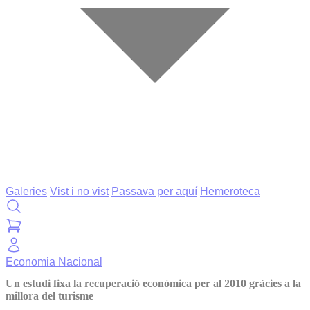
Galeries
Vist i no vist
Passava per aquí
Hemeroteca
Economia
Nacional
Un estudi fixa la recuperació econòmica per al 2010 gràcies a la
millora del turisme