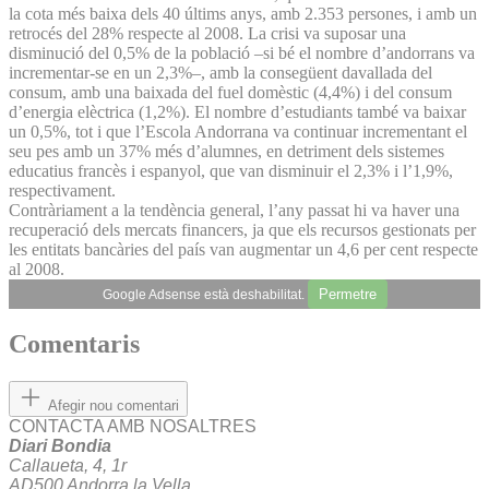
la cota més baixa dels 40 últims anys, amb 2.353 persones, i amb un
retrocés del 28% respecte al 2008. La crisi va suposar una
disminució del 0,5% de la població –si bé el nombre d’andorrans va
incrementar-se en un 2,3%–, amb la consegüent davallada del
consum, amb una baixada del fuel domèstic (4,4%) i del consum
d’energia elèctrica (1,2%). El nombre d’estudiants també va baixar
un 0,5%, tot i que l’Escola Andorrana va continuar incrementant el
seu pes amb un 37% més d’alumnes, en detriment dels sistemes
educatius francès i espanyol, que van disminuir el 2,3% i l’1,9%,
respectivament.
Contràriament a la tendència general, l’any passat hi va haver una
recuperació dels mercats financers, ja que els recursos gestionats per
les entitats bancàries del país van augmentar un 4,6 per cent respecte
al 2008.
Permetre
Google Adsense està deshabilitat.
Comentaris
Afegir nou comentari
CONTACTA AMB NOSALTRES
Diari Bondia
Callaueta, 4, 1r
AD500 Andorra la Vella