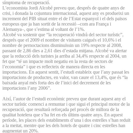
símptoma de recuperació.
L’economista Jordi Alcobé preveu que, després de quatre anys de
crisi, i donada la cojuntura internacional, aquest any es produeixi un
increment del PIB situat entre el de l’Estat espanyol i el dels països
europeus que ja han sortit de la recessió –com ara França i
Alemanya–, que s’estima al voltant de l’1%.
Alcobé va sostenir que “la recuperació vindrà del sector turístic”,
després que el 2009 el nombre de visitants caigués el 10,6% i el
nombre de pernoctacions disminuïssin un 19% respecte al 2008,
passant de 2,86 dies a 2,61 dies d’estada mitjana. Alcobé va alertar
que la reducció dels turistes ja arriba al 34,4% respecte al 2004, un
fet que “té un impacte molt negatiu en la resta de sectors de
l’economia” i que es reflecteix de manera directa en les
importacions. En aquest sentit, l’estudi estableix que l’any passat les
importacions de productes, en valor, van caure el 13,4%, que és “la
baixada anyal més forta des de l’inici del decrement de les
importacions l’any 2006”.
Així, l’autor de l’estudi econòmic preveu que durant aquest any el
sector turístic comenci a remuntar i que sigui el principal motor de la
recuperació, que resultarà reforçada pel procés de millora de la
qualitat hotelera que s’ha fet en els últims quatre anys. En aquest
període, les places dels establiments d’una i dos estrelles s’han reduït
a la meitat, mentre que les dels hotels de quatre i cinc estrelles han
augmentat un 20%.