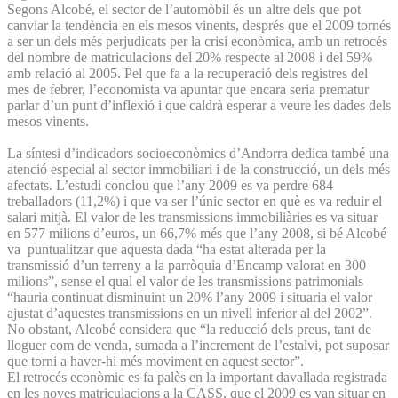
Segons Alcobé, el sector de l’automòbil és un altre dels que pot
canviar la tendència en els mesos vinents, després que el 2009 tornés
a ser un dels més perjudicats per la crisi econòmica, amb un retrocés
del nombre de matriculacions del 20% respecte al 2008 i del 59%
amb relació al 2005. Pel que fa a la recuperació dels registres del
mes de febrer, l’economista va apuntar que encara seria prematur
parlar d’un punt d’inflexió i que caldrà esperar a veure les dades dels
mesos vinents.
La síntesi d’indicadors socioeconòmics d’Andorra dedica també una
atenció especial al sector immobiliari i de la construcció, un dels més
afectats. L’estudi conclou que l’any 2009 es va perdre 684
treballadors (11,2%) i que va ser l’únic sector en què es va reduir el
salari mitjà. El valor de les transmissions immobiliàries es va situar
en 577 milions d’euros, un 66,7% més que l’any 2008, si bé Alcobé
va puntualitzar que aquesta dada “ha estat alterada per la
transmissió d’un terreny a la parròquia d’Encamp valorat en 300
milions”, sense el qual el valor de les transmissions patrimonials
“hauria continuat disminuint un 20% l’any 2009 i situaria el valor
ajustat d’aquestes transmissions en un nivell inferior al del 2002”.
No obstant, Alcobé considera que “la reducció dels preus, tant de
lloguer com de venda, sumada a l’increment de l’estalvi, pot suposar
que torni a haver-hi més moviment en aquest sector”.
El retrocés econòmic es fa palès en la important davallada registrada
en les noves matriculacions a la CASS, que el 2009 es van situar en