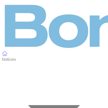
Panell de gestió de galetes
Notícies