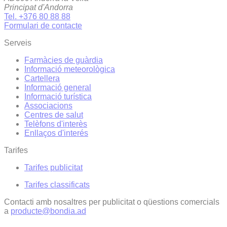
Principat d'Andorra
Tel. +376 80 88 88
Formulari de contacte
Serveis
Farmàcies de guàrdia
Informació meteorològica
Cartellera
Informació general
Informació turística
Associacions
Centres de salut
Telèfons d'interès
Enllaços d'interés
Tarifes
Tarifes publicitat
Tarifes classificats
Contacti amb nosaltres per publicitat o qüestions comercials
a
producte@bondia.ad