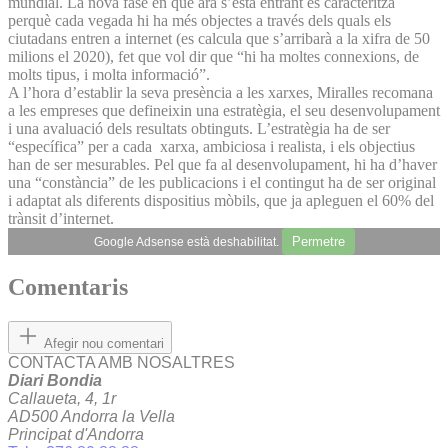
mundial. La nova fase en què ara s’està entrant es caracteritza
perquè cada vegada hi ha més objectes a través dels quals els
ciutadans entren a internet (es calcula que s’arribarà a la xifra de 50
milions el 2020), fet que vol dir que “hi ha moltes connexions, de
molts tipus, i molta informació”.
A l’hora d’establir la seva presència a les xarxes, Miralles recomana
a les empreses que defineixin una estratègia, el seu desenvolupament
i una avaluació dels resultats obtinguts. L’estratègia ha de ser
“específica” per a cada xarxa, ambiciosa i realista, i els objectius
han de ser mesurables. Pel que fa al desenvolupament, hi ha d’haver
una “constància” de les publicacions i el contingut ha de ser original
i adaptat als diferents dispositius mòbils, que ja apleguen el 60% del
trànsit d’internet.
Permetre
Google Adsense està deshabilitat.
Comentaris
Afegir nou comentari
CONTACTA AMB NOSALTRES
Diari Bondia
Callaueta, 4, 1r
AD500 Andorra la Vella
Principat d'Andorra