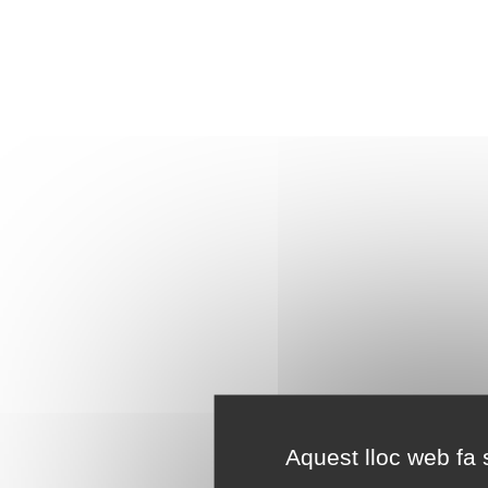
Aquest lloc web fa s