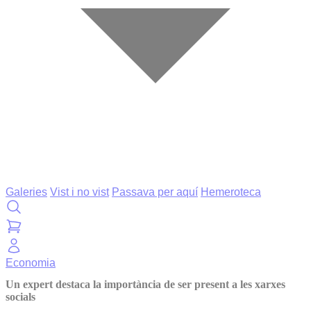
Galeries
Vist i no vist
Passava per aquí
Hemeroteca
Economia
Un expert destaca la importància de ser present a les xarxes
socials