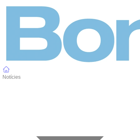
Panell de gestió de galetes
Notícies