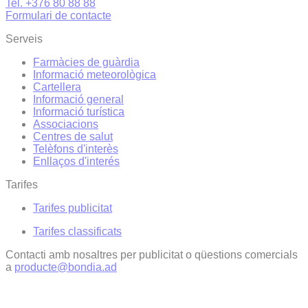
Tel. +376 80 88 88
Formulari de contacte
Serveis
Farmàcies de guàrdia
Informació meteorològica
Cartellera
Informació general
Informació turística
Associacions
Centres de salut
Telèfons d'interès
Enllaços d'interés
Tarifes
Tarifes publicitat
Tarifes classificats
Contacti amb nosaltres per publicitat o qüestions comercials
a
producte@bondia.ad