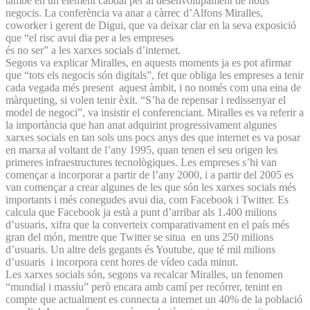
també en un element cabdal per al desenvolupament de nous
negocis. La conferència va anar a càrrec d’Alfons Miralles,
coworker i gerent de Digui, que va deixar clar en la seva exposició
que “el risc avui dia per a les empreses
és no ser” a les xarxes socials d’in­ternet.
Segons va explicar Miralles, en aquests moments ja es pot afirmar
que “tots els negocis són digitals”, fet que obliga les empreses a tenir
cada vegada més present aquest àmbit, i no només com una eina de
màrqueting, si volen tenir èxit. “S’ha de repensar i redissenyar el
model de negoci”, va insistir el conferenciant. Miralles es va referir a
la importància que han anat adquirint progressivament algunes
xarxes socials en tan sols uns pocs anys des que internet es va posar
en marxa al voltant de l’any 1995, quan tenen el seu origen les
primeres infraestructures tecnològiques. Les empreses s’hi van
començar a incorporar a partir de l’any 2000, i a partir del 2005 es
van començar a crear algunes de les que són les xarxes socials més
importants i més conegudes avui dia, com Facebook i Twitter. Es
calcula que Facebook ja està a punt d’arribar als 1.400 milions
d’usuaris, xifra que la converteix comparativament en el país més
gran del món, mentre que Twitter se situa en uns 250 milions
d’usuaris. Un altre dels gegants és Youtube, que té mil milions
d’usuaris i incorpora cent hores de vídeo cada minut.
Les xarxes socials són, segons va recalcar Miralles, un fenomen
“mundial i massiu” però encara amb camí per recórrer, tenint en
compte que actualment es connecta a internet un 40% de la població