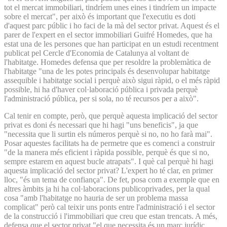
tot el mercat immobiliari, tindríem unes eines i tindríem un impacte
sobre el mercat", per això és important que l'executiu es doti
d'aquest parc públic i ho faci de la mà del sector privat. Aquest és el
parer de l'expert en el sector immobiliari Guifré Homedes, que ha
estat una de les persones que han participat en un estudi recentment
publicat pel Cercle d'Economia de Catalunya al voltant de
l'habitatge. Homedes defensa que per resoldre la problemàtica de
l'habitatge "una de les potes principals és desenvolupar habitatge
assequible i habitatge social i perquè això sigui ràpid, o el més ràpid
possible, hi ha d'haver col·laboració pública i privada perquè
l'administració pública, per si sola, no té recursos per a això".
Cal tenir en compte, però, que perquè aquesta implicació del sector
privat es doni és necessari que hi hagi "uns beneficis", ja que
"necessita que li surtin els números perquè si no, no ho farà mai".
Posar aquestes facilitats ha de permetre que es comenci a construir
"de la manera més eficient i ràpida possible, perquè és que si no,
sempre estarem en aquest bucle atrapats". I què cal perquè hi hagi
aquesta implicació del sector privat? L'expert ho té clar, en primer
lloc, "és un tema de confiança". De fet, posa com a exemple que en
altres àmbits ja hi ha col·laboracions publicoprivades, per la qual
cosa "amb l'habitatge no hauria de ser un problema massa
complicat" però cal teixir uns ponts entre l'administració i el sector
de la construcció i l'immobiliari que creu que estan trencats. A més,
defensa que el sector privat "el que necessita és un marc jurídic