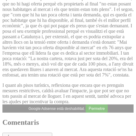
que no hi hagi oferta perquè els propietaris al final "no estan posant
nous habitatges al mercat i els que tenim estan tots plens". I el segon,
que "com que hi ha tan poca oferta i tanta demanda, qui es queda el
poc habitatge que hi ha disponible, al final, també és el millor perfil
econòmic", ja que és qui pot pagar els preus que s'estan demanant. I
posa el seu exemple professional perquè es visualitzi el que està
passant a Catalunya i, per extensió, el que es podria extrapolar a
altres llocs on la tensió entre oferta i demanda s'està donant: "Mai
havíem vist tan poca oferta disponible al mercat" en els 76 anys que
l'empresa que ell lidera fa que es dedica al sector immobiliari. I tan
poca rotació: "La nostra cartera, rotava just per sota del 20%, era del
18%, més o menys, això vol dir que de cada 100 pisos, a l'any divuit
ens quedaven lliures i anaven al mercat. Ara aquesta rotació se'ns ha
enfonsat, ara tenim una rotació que està per sota del 7%", constata.
I quant als pisos turístics, reflexiona que encara que es prenguin
mesures restrictives, caldrà avaluar l'impacte, ja que pot ser que no
tots passin al mercat de lloguer. I en aquest sentit, també advoca per
les ajudes per incentivar la compra.
Permetre
Google Adsense està deshabilitat.
Comentaris