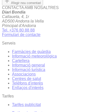
Afegir nou comentari
CONTACTA AMB NOSALTRES
Diari Bondia
Callaueta, 4, 1r
AD500 Andorra la Vella
Principat d'Andorra
Tel. +376 80 88 88
Formulari de contacte
Serveis
Farmàcies de guàrdia
Informació meteorològica
Cartellera
Informació general
Informació turística
Associacions
Centres de salut
Telèfons d'interès
Enllaços d'interés
Tarifes
Tarifes publicitat