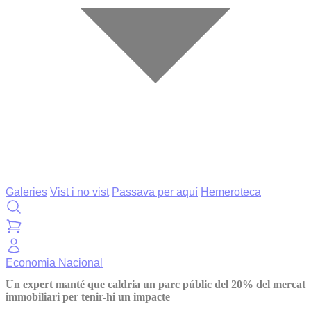
Galeries
Vist i no vist
Passava per aquí
Hemeroteca
Economia
Nacional
Un expert manté que caldria un parc públic del 20% del mercat
immobiliari per tenir-hi un impacte