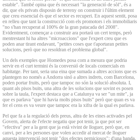
estable". També opina que és necessari "la generació de sòl", és a
dir, que els privats disposin de terreny on construir i l'últim element
que creu essencial és que el sector es recuperi. En aquest sentit, posa
en relleu que tant la construcció com els promotors i els immobiliaris
"no s'han recuperat al 100% de la gran patacada del 2008".
Evidentment, començar a construir ara portarà un cert temps, però
mentrestant hi ha altres "microaccions" que l'expert creu que es
poden anar tirant endavant, "petites coses que t'aportaran petites
solucions, però que no resoldran el problema global".
Un dels exemples que Homedes posa com a mesura que podria
servir en el curt termini és la conversió de locals comercials en
habitatge. Per tant, seria una eina que sumada a altres accions que es
plantegen no només a Andorra sinó a altres indrets, com Barcelona,
poden portar fruits, però que tampoc no són la solució absoluta. I,
quant als pisos buits, una altra de les solucions que sovint es posen
sobre la taula, l'expert destaca que a Catalunya va ser "un mite", ja
que es parlava "que hi havia molts pisos buits" però que quan es va
fer el cens es va veure que tampoc era la xifra de la qual es parlava.
Pel que fa a la regulació dels preus, altra de les eines activades pel
Govern, alerta de l'efecte negatiu que pot tenir, ja que pot ser
"efectiva" per a la gent que ja està vivint de lloguer, però que, en
canvi, per a les persones que volen accedir al mercat de lloguer
aquesta intervenció pot tenir "dos efectes perniciosos": d'una banda,