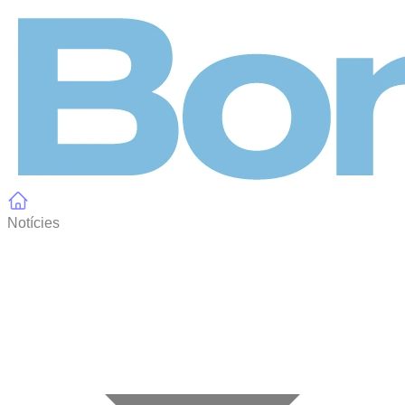
Panell de gestió de galetes
Notícies