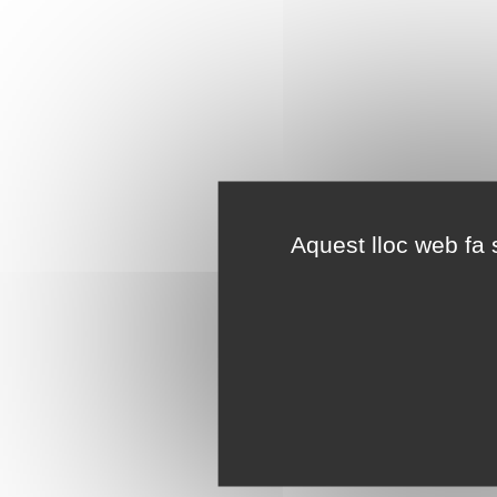
Aquest lloc web fa s