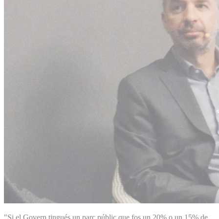
"Si el Govern tingués un parc públic que fos un 20% o un 15% de