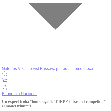
Galeries
Vist i no vist
Passava per aquí
Hemeroteca
Economia
Nacional
Un expert troba “homologable” l’IRPF i “bastant competitiu”
el model tributari