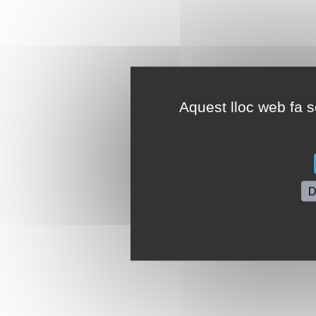
Aquest lloc web fa se
D