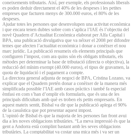
coneixements tributaris. Així, per exemple, els professionals liberals
es poden deduir directament el 40% de les despeses i les petites
empreses que facturen menys de 300.000 euros, el 80% de les
despeses.
Ajudar totes les persones que desenvolupen una activitat econòmica
i que encara tenen dubtes sobre com s’aplica l’IAE és l’objectiu del
novè Quadern d’Actualitat Econòmica elaborat per Alfa Capital i
BPA, una publicació divulgativa que va néixer el 2008 per difondre
temes que afecten l’actualitat econòmica i donar a conèixer el nou
marc jurídic. La publicació resumeix els elements principals que
configuren l’impost, com ara quins són els obligats tributaris, els
mètodes per determinar la base de tributació (directa o objectiva), la
reducció del mínim exempt (40.000 euros), el tipus de gravamen, la
quota de liquidació i el pagament a compte.
La directora general adjunta de negoci de BPA, Cristina Lozano, va
explicar que el Quadern pretén donar a conèixer de la manera més
simplificada possible l’IAE amb casos pràctics i també fa especial
èmfasi en com s’han d’omplir els formularis, que és una de les
principals dificultats amb què es troben els petits empresaris. En
aquest mateix sentit, Bisbal va dir que la publicació aplega el 90%
de la casuística que pot presentar aquest impost.
L’opinió de Bisbal és que la majoria de les persones fan front avui
dia a les noves obligacions tributàries. “La meva impressió és que la
gent a Andorra està complint bastant amb les seves obligacions
tributàries. La comptabilitat va costar una mica més i va ser un