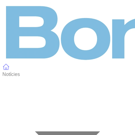
Panell de gestió de galetes
Notícies