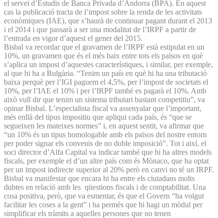
el servei d’Estudis de Banca Privada d’An­dorra (BPA). En aquest
cas la publicació tracta de l’impost sobre la renda de les activitats
econòmiques (IAE), que s’haurà de continuar pagant durant el 2013
i el 2014 i que passarà a ser una modalitat de l’IRPF a partir de
l’entrada en vigor d’aquest el gener del 2015.
Bisbal va recordar que el gravamen de l’IRPF està estipulat en un
10%, un gravamen que és el més baix entre tots els països en què
s’aplica un impost d’aquestes característiques, i similar, per exemple,
al que hi ha a Bulgària. “Tenim un país en què hi ha una tributació
baixa perquè per l’IGI paguem el 4,5%, per l’impost de societats el
10%, per l’IAE el 10% i per l’IRPF també es pagarà el 10%. Amb
això vull dir que tenim un sistema tributari bastant competitiu”, va
opinar Bisbal. L’especialista fiscal va assenyalar que l’important,
més enllà del tipus impositiu que apliqui cada país, és “que se
segueixen les mateixes normes” i, en aquest sentit, va afirmar que
“un 10% és un tipus homologable amb els països del nostre entorn
per poder signar els convenis de no doble imposició”. Tot i així, el
soci director d’Alfa Capital va indicar també que hi ha altres models
fiscals, per exemple el d’un altre país com és Mònaco, que ha optat
per un impost indirecte superior al 20% però en canvi no té un IRPF.
Bisbal va manifestar que encara hi ha entre els ciutadans molts
dubtes en relació amb les qüestions fiscals i de comptabilitat. Una
cosa positiva, però, que va esmentar, és que el Govern “ha volgut
facilitar les coses a la gent” i ha permès que hi hagi un mòdul per
simplificar els tràmits a aquelles persones que no tenen