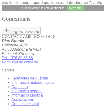
procés més traumàtic que el que és per ara el dels impostos”, va dir.
Permetre
Google Adsense està deshabilitat.
Comentaris
Afegir nou comentari
CONTACTA AMB NOSALTRES
Diari Bondia
Callaueta, 4, 1r
AD500 Andorra la Vella
Principat d'Andorra
Tel. +376 80 88 88
Formulari de contacte
Serveis
Farmàcies de guàrdia
Informació meteorològica
Cartellera
Informació general
Informació turística
Associacions
Centres de salut