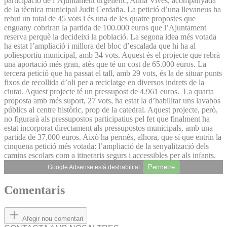
participació de l’Ajuntament urgellenc, Anna Vives, acompanyada
de la tècnica municipal Judit Cerdaña. La petició d’una llevaneus ha
rebut un total de 45 vots i és una de les quatre propostes que
enguany cobriran la partida de 100.000 euros que l’Ajuntament
reserva perquè la decideixi la població. La segona idea més votada
ha estat l’ampliació i millora del bloc d’escalada que hi ha al
poliesportiu municipal, amb 34 vots. Aquest és el projecte que rebrà
una aportació més gran, atès que té un cost de 65.000 euros. La
tercera petició que ha passat el tall, amb 29 vots, és la de situar punts
fixos de recollida d’oli per a reciclatge en diversos indrets de la
ciutat. Aquest projecte té un pressupost de 4.961 euros. La quarta
proposta amb més suport, 27 vots, ha estat la d’habilitar uns lavabos
públics al centre històric, prop de la catedral. Aquest projecte, però,
no figurarà als pressupostos participatius pel fet que finalment ha
estat incorporat directament als pressupostos municipals, amb una
partida de 37.000 euros. Això ha permès, alhora, que sí que entrin la
cinquena petició més votada: l’ampliació de la senyalització dels
camins escolars com a itineraris segurs i accessibles per als infants.
Permetre
Google Adsense està deshabilitat.
Comentaris
Afegir nou comentari