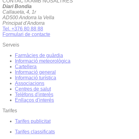
CONTACTA AMB NOSALTRES
Diari Bondia
Callaueta, 4, 1r
AD500 Andorra la Vella
Principat d'Andorra
Tel. +376 80 88 88
Formulari de contacte
Serveis
Farmàcies de guàrdia
Informació meteorològica
Cartellera
Informació general
Informació turística
Associacions
Centres de salut
Telèfons d'interès
Enllaços d'interés
Tarifes
Tarifes publicitat
Tarifes classificats