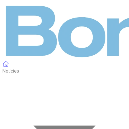
Panell de gestió de galetes
Notícies