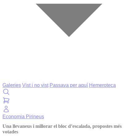
Galeries
Vist i no vist
Passava per aquí
Hemeroteca
Economia
Pirineus
Una llevaneus i millorar el bloc d’escalada, propostes més
votades