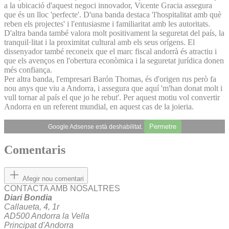
a la ubicació d'aquest negoci innovador, Vicente Gracia assegura
que és un lloc 'perfecte'. D'una banda destaca 'l'hospitalitat amb què
reben els projectes' i l'entusiasme i familiaritat amb les autoritats.
D'altra banda també valora molt positivament la seguretat del país, la
tranquil·litat i la proximitat cultural amb els seus orígens. El
dissenyador també reconeix que el marc fiscal andorrà és atractiu i
que els avenços en l'obertura econòmica i la seguretat jurídica donen
més confiança.
Per altra banda, l'empresari Barón Thomas, és d'origen rus però fa
nou anys que viu a Andorra, i assegura que aquí 'm'han donat molt i
vull tornar al país el que jo he rebut'. Per aquest motiu vol convertir
Andorra en un referent mundial, en aquest cas de la joieria.
Permetre
Google Adsense està deshabilitat.
Comentaris
Afegir nou comentari
CONTACTA AMB NOSALTRES
Diari Bondia
Callaueta, 4, 1r
AD500 Andorra la Vella
Principat d'Andorra