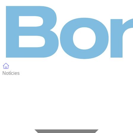
Panell de gestió de galetes
Notícies