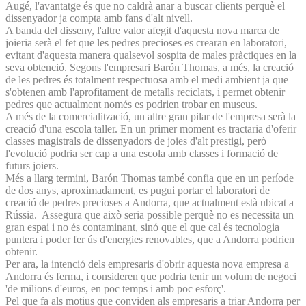
Augé, l'avantatge és que no caldrà anar a buscar clients perquè el
dissenyador ja compta amb fans d'alt nivell.
A banda del disseny, l'altre valor afegit d'aquesta nova marca de
joieria serà el fet que les pedres precioses es crearan en laboratori,
evitant d'aquesta manera qualsevol sospita de males pràctiques en la
seva obtenció. Segons l'empresari Barón Thomas, a més, la creació
de les pedres és totalment respectuosa amb el medi ambient ja que
s'obtenen amb l'aprofitament de metalls reciclats, i permet obtenir
pedres que actualment només es podrien trobar en museus.
A més de la comercialització, un altre gran pilar de l'empresa serà la
creació d'una escola taller. En un primer moment es tractaria d'oferir
classes magistrals de dissenyadors de joies d'alt prestigi, però
l'evolució podria ser cap a una escola amb classes i formació de
futurs joiers.
Més a llarg termini, Barón Thomas també confia que en un període
de dos anys, aproximadament, es pugui portar el laboratori de
creació de pedres precioses a Andorra, que actualment està ubicat a
Rússia. Assegura que això seria possible perquè no es necessita un
gran espai i no és contaminant, sinó que el que cal és tecnologia
puntera i poder fer ús d'energies renovables, que a Andorra podrien
obtenir.
Per ara, la intenció dels empresaris d'obrir aquesta nova empresa a
Andorra és ferma, i consideren que podria tenir un volum de negoci
'de milions d'euros, en poc temps i amb poc esforç'.
Pel que fa als motius que conviden als empresaris a triar Andorra per