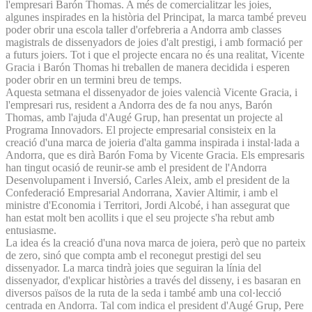
l'empresari Barón Thomas. A més de comercialitzar les joies,
algunes inspirades en la història del Principat, la marca també preveu
poder obrir una escola taller d'orfebreria a Andorra amb classes
magistrals de dissenyadors de joies d'alt prestigi, i amb formació per
a futurs joiers. Tot i que el projecte encara no és una realitat, Vicente
Gracia i Barón Thomas hi treballen de manera decidida i esperen
poder obrir en un termini breu de temps.
Aquesta setmana el dissenyador de joies valencià Vicente Gracia, i
l'empresari rus, resident a Andorra des de fa nou anys, Barón
Thomas, amb l'ajuda d'Augé Grup, han presentat un projecte al
Programa Innovadors. El projecte empresarial consisteix en la
creació d'una marca de joieria d'alta gamma inspirada i instal·lada a
Andorra, que es dirà Barón Foma by Vicente Gracia. Els empresaris
han tingut ocasió de reunir-se amb el president de l'Andorra
Desenvolupament i Inversió, Carles Aleix, amb el president de la
Confederació Empresarial Andorrana, Xavier Altimir, i amb el
ministre d'Economia i Territori, Jordi Alcobé, i han assegurat que
han estat molt ben acollits i que el seu projecte s'ha rebut amb
entusiasme.
La idea és la creació d'una nova marca de joiera, però que no parteix
de zero, sinó que compta amb el reconegut prestigi del seu
dissenyador. La marca tindrà joies que seguiran la línia del
dissenyador, d'explicar històries a través del disseny, i es basaran en
diversos països de la ruta de la seda i també amb una col·lecció
centrada en Andorra. Tal com indica el president d'Augé Grup, Pere