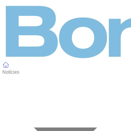
Panell de gestió de galetes
Notícies