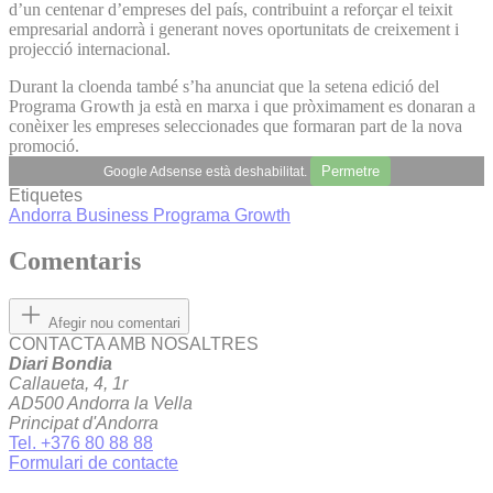
d’un centenar d’empreses del país, contribuint a reforçar el teixit
empresarial andorrà i generant noves oportunitats de creixement i
projecció internacional.
Durant la cloenda també s’ha anunciat que la setena edició del
Programa Growth ja està en marxa i que pròximament es donaran a
conèixer les empreses seleccionades que formaran part de la nova
promoció.
Permetre
Google Adsense està deshabilitat.
Etiquetes
Andorra Business
Programa Growth
Comentaris
Afegir nou comentari
CONTACTA AMB NOSALTRES
Diari Bondia
Callaueta, 4, 1r
AD500 Andorra la Vella
Principat d'Andorra
Tel. +376 80 88 88
Formulari de contacte