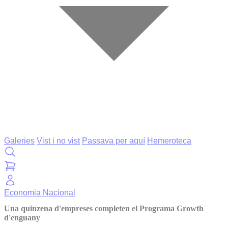
Galeries
Vist i no vist
Passava per aquí
Hemeroteca
Economia
Nacional
Una quinzena d'empreses completen el Programa Growth
d'enguany