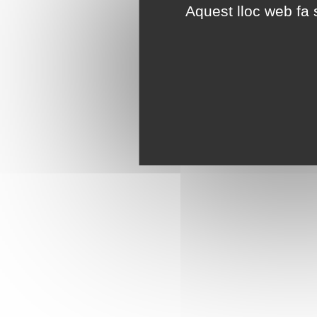
Aquest lloc web fa s