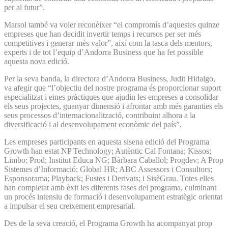
per al futur”.
Marsol també va voler reconèixer “el compromís d’aquestes quinze
empreses que han decidit invertir temps i recursos per ser més
competitives i generar més valor”, així com la tasca dels mentors,
experts i de tot l’equip d’Andorra Business que ha fet possible
aquesta nova edició.
Per la seva banda, la directora d’Andorra Business, Judit Hidalgo,
va afegir que “l’objectiu del nostre programa és proporcionar suport
especialitzat i eines pràctiques que ajudin les empreses a consolidar
els seus projectes, guanyar dimensió i afrontar amb més garanties els
seus processos d’internacionalització, contribuint alhora a la
diversificació i al desenvolupament econòmic del país”.
Les empreses participants en aquesta sisena edició del Programa
Growth han estat NP Technology; Autèntic Cal Fontana; Kissos;
Limbo; Prod; Institut Educa NG; Bàrbara Caballol; Progdev; A Prop
Sistemes d’Informació; Global HR; ABC Assessors i Consultors;
Esponsorama; Playback; Fustes i Derivats; i SisèGrau. Totes elles
han completat amb èxit les diferents fases del programa, culminant
un procés intensiu de formació i desenvolupament estratègic orientat
a impulsar el seu creixement empresarial.
Des de la seva creació, el Programa Growth ha acompanyat prop