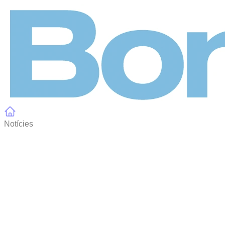
Panell de gestió de galetes
Notícies