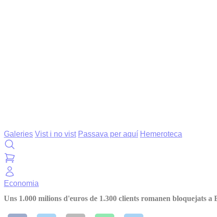
Galeries
Vist i no vist
Passava per aquí
Hemeroteca
Economia
Uns 1.000 milions d'euros de 1.300 clients romanen bloquejats a