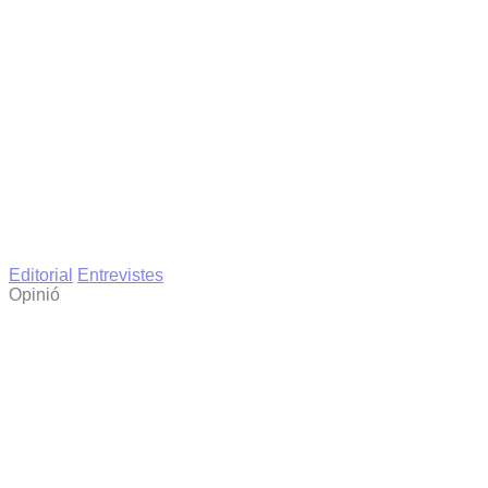
Editorial
Entrevistes
Opinió