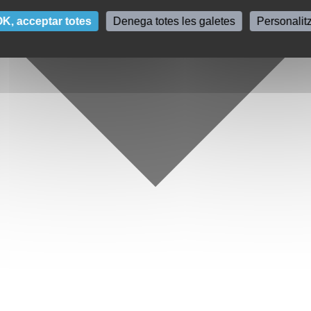
K, acceptar totes
Denega totes les galetes
Personalit