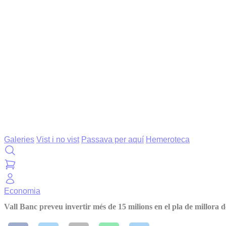
Galeries
Vist i no vist
Passava per aquí
Hemeroteca
Economia
Vall Banc preveu invertir més de 15 milions en el pla de millora de