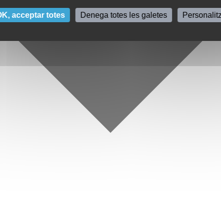
K, acceptar totes
Denega totes les galetes
Personalit