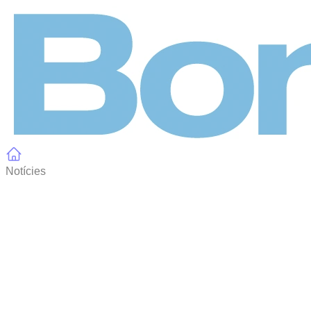
Panell de gestió de galetes
Notícies