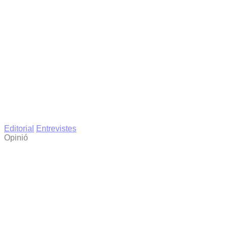
Editorial
Entrevistes
Opinió