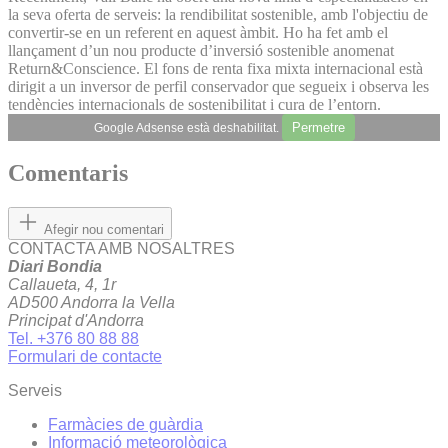
la seva oferta de serveis: la rendibilitat sostenible, amb l'objectiu de
convertir-se en un referent en aquest àmbit. Ho ha fet amb el
llançament d’un nou producte d’inversió sostenible anomenat
Return&Conscience. El fons de renta fixa mixta internacional està
dirigit a un inversor de perfil conservador que segueix i observa les
tendències internacionals de sostenibilitat i cura de l’entorn.
Permetre
Google Adsense està deshabilitat.
Comentaris
Afegir nou comentari
CONTACTA AMB NOSALTRES
Diari Bondia
Callaueta, 4, 1r
AD500 Andorra la Vella
Principat d'Andorra
Tel. +376 80 88 88
Formulari de contacte
Serveis
Farmàcies de guàrdia
Informació meteorològica