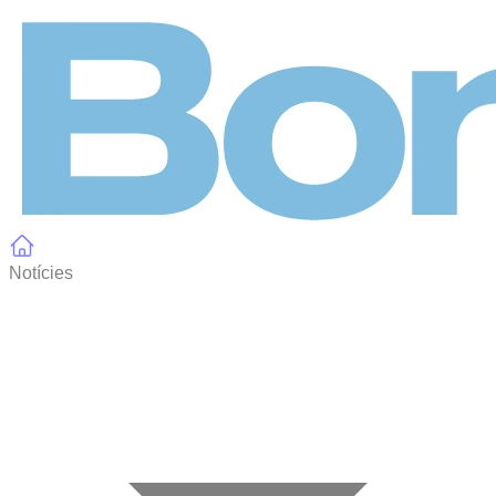
Panell de gestió de galetes
Notícies