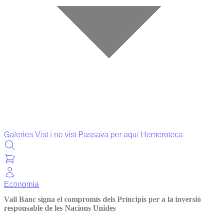
Galeries
Vist i no vist
Passava per aquí
Hemeroteca
Economia
Vall Banc signa el compromís dels Principis per a la inversió
responsable de les Nacions Unides