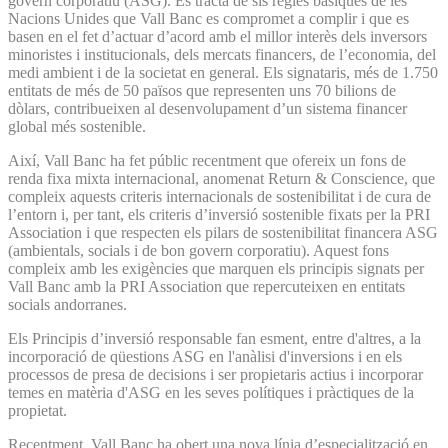
govern corporatiu (ASG). Es tracta de sis regles bàsiques de les
Nacions Unides que Vall Banc es compromet a complir i que es
basen en el fet d’actuar d’acord amb el millor interès dels inversors
minoristes i institucionals, dels mercats financers, de l’economia, del
medi ambient i de la societat en general. Els signataris, més de 1.750
entitats de més de 50 països que representen uns 70 bilions de
dòlars, contribueixen al desenvolupament d’un sistema financer
global més sostenible.
Així, Vall Banc ha fet públic recentment que ofereix un fons de
renda fixa mixta internacional, anomenat Return & Conscience, que
compleix aquests criteris internacionals de sostenibilitat i de cura de
l’entorn i, per tant, els criteris d’inversió sostenible fixats per la PRI
Association i que respecten els pilars de sostenibilitat financera ASG
(ambientals, socials i de bon govern corporatiu). Aquest fons
compleix amb les exigències que marquen els principis signats per
Vall Banc amb la PRI Association que repercuteixen en entitats
socials andorranes.
Els Principis d’inversió responsable fan esment, entre d'altres, a la
incorporació de qüestions ASG en l'anàlisi d'inversions i en els
processos de presa de decisions i ser propietaris actius i incorporar
temes en matèria d'ASG en les seves polítiques i pràctiques de la
propietat.
Recentment, Vall Banc ha obert una nova línia d’especialització en