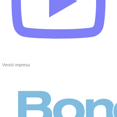
Versió impresa