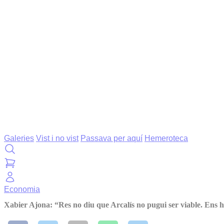
Galeries
Vist i no vist
Passava per aquí
Hemeroteca
Economia
Xabier Ajona: “Res no diu que Arcalís no pugui ser viable. Ens 