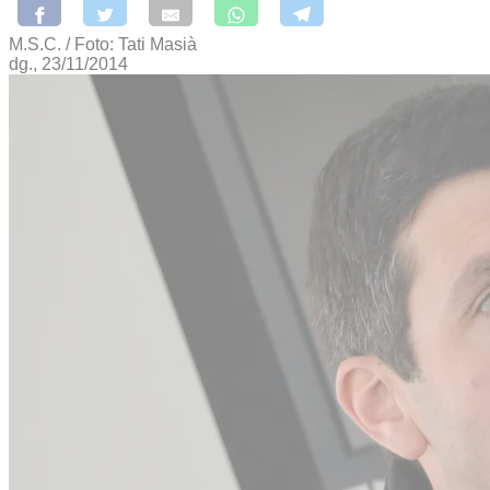
M.S.C. / Foto: Tati Masià
dg., 23/11/2014