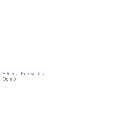
Editorial
Entrevistes
Opinió