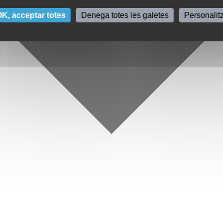
K, acceptar totes
Denega totes les galetes
Personalit