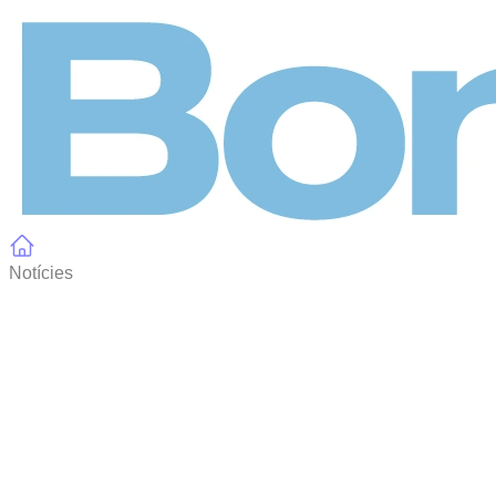
Panell de gestió de galetes
Notícies