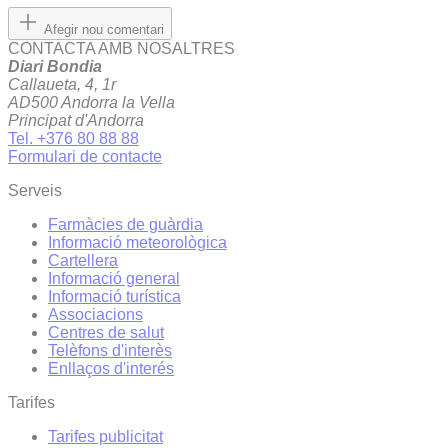
Afegir nou comentari
CONTACTA AMB NOSALTRES
Diari Bondia
Callaueta, 4, 1r
AD500 Andorra la Vella
Principat d'Andorra
Tel. +376 80 88 88
Formulari de contacte
Serveis
Farmàcies de guàrdia
Informació meteorològica
Cartellera
Informació general
Informació turística
Associacions
Centres de salut
Telèfons d'interès
Enllaços d'interés
Tarifes
Tarifes publicitat