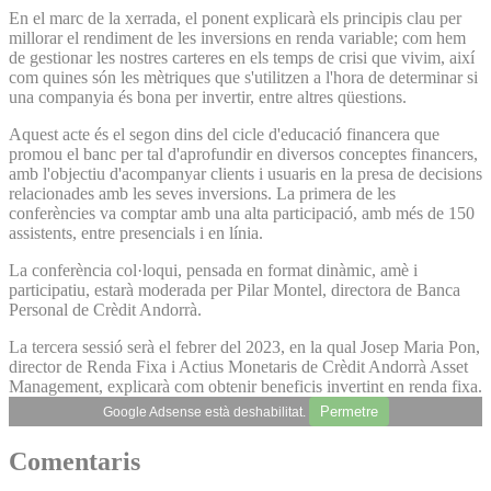
En el marc de la xerrada, el ponent explicarà els principis clau per
millorar el rendiment de les inversions en renda variable; com hem
de gestionar les nostres carteres en els temps de crisi que vivim, així
com quines són les mètriques que s'utilitzen a l'hora de determinar si
una companyia és bona per invertir, entre altres qüestions.
Aquest acte és el segon dins del cicle d'educació financera que
promou el banc per tal d'aprofundir en diversos conceptes financers,
amb l'objectiu d'acompanyar clients i usuaris en la presa de decisions
relacionades amb les seves inversions. La primera de les
conferències va comptar amb una alta participació, amb més de 150
assistents, entre presencials i en línia.
La conferència col·loqui, pensada en format dinàmic, amè i
participatiu, estarà moderada per Pilar Montel, directora de Banca
Personal de Crèdit Andorrà.
La tercera sessió serà el febrer del 2023, en la qual Josep Maria Pon,
director de Renda Fixa i Actius Monetaris de Crèdit Andorrà Asset
Management, explicarà com obtenir beneficis invertint en renda fixa.
Permetre
Google Adsense està deshabilitat.
Comentaris