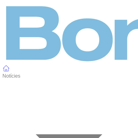
Panell de gestió de galetes
Notícies