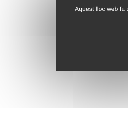
Aquest lloc web fa s