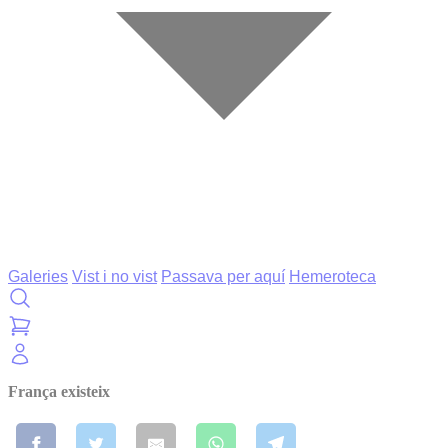
Galeries
Vist i no vist
Passava per aquí
Hemeroteca
França existeix