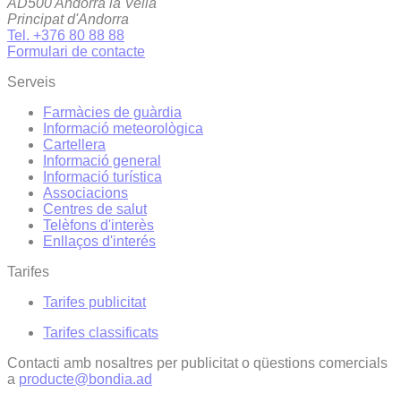
AD500 Andorra la Vella
Principat d'Andorra
Tel. +376 80 88 88
Formulari de contacte
Serveis
Farmàcies de guàrdia
Informació meteorològica
Cartellera
Informació general
Informació turística
Associacions
Centres de salut
Telèfons d'interès
Enllaços d'interés
Tarifes
Tarifes publicitat
Tarifes classificats
Contacti amb nosaltres per publicitat o qüestions comercials
a
producte@bondia.ad