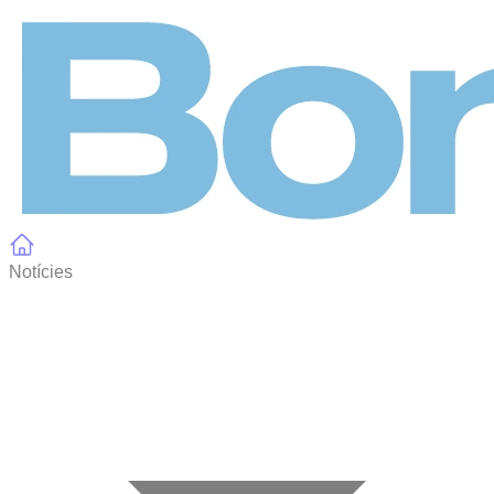
Panell de gestió de galetes
Notícies