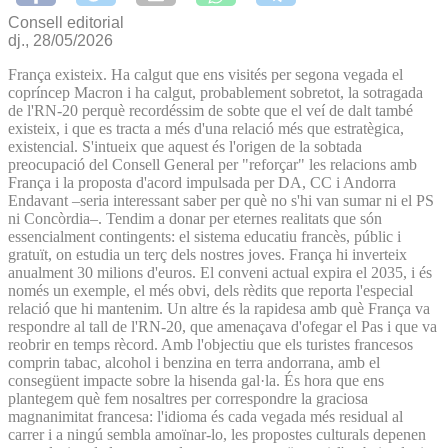
Consell editorial
dj., 28/05/2026
França existeix. Ha calgut que ens visités per segona vegada el
copríncep Macron i ha calgut, probablement sobretot, la sotragada
de l'RN-20 perquè recordéssim de sobte que el veí de dalt també
existeix, i que es tracta a més d'una relació més que estratègica,
existencial. S'intueix que aquest és l'origen de la sobtada
preocupació del Consell General per "reforçar" les relacions amb
França i la proposta d'acord impulsada per DA, CC i Andorra
Endavant –seria interessant saber per què no s'hi van sumar ni el PS
ni Concòrdia–. Tendim a donar per eternes realitats que són
essencialment contingents: el sistema educatiu francès, públic i
gratuït, on estudia un terç dels nostres joves. França hi inverteix
anualment 30 milions d'euros. El conveni actual expira el 2035, i és
només un exemple, el més obvi, dels rèdits que reporta l'especial
relació que hi mantenim. Un altre és la rapidesa amb què França va
respondre al tall de l'RN-20, que amenaçava d'ofegar el Pas i que va
reobrir en temps rècord. Amb l'objectiu que els turistes francesos
comprin tabac, alcohol i benzina en terra andorrana, amb el
consegüent impacte sobre la hisenda gal·la. És hora que ens
plantegem què fem nosaltres per correspondre la graciosa
magnanimitat francesa: l'idioma és cada vegada més residual al
carrer i a ningú sembla amoïnar-lo, les propostes culturals depenen