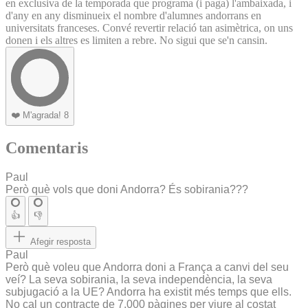
en exclusiva de la temporada que programa (i paga) l'ambaixada, i
d'any en any disminueix el nombre d'alumnes andorrans en
universitats franceses. Convé revertir relació tan asimètrica, on uns
donen i els altres es limiten a rebre. No sigui que se'n cansin.
❤️
M'agrada!
8
Comentaris
Paul
Però què vols que doni Andorra? És sobirania???
👍
👎
Afegir resposta
Paul
Però què voleu que Andorra doni a França a canvi del seu
veí? La seva sobirania, la seva independència, la seva
subjugació a la UE? Andorra ha existit més temps que ells.
No cal un contracte de 7.000 pàgines per viure al costat