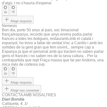
d'algú. I no s'hauria d'esperar.
👍
👎
Afegir resposta
Nemesis
Bon dia, porto 50 anys al pais, soc binacional
frança/espanya, recordo que anys enrera podia parlar
frances a totes les botigues, restaurants,tmb el català i
espanyol, ho trovo a faltar de veritat.Visc a Canillo i amb les
sortides de la gent gran que fem sovint... sempre cap a
Espanya ja que el personal amb qui tractem no saben parlar
gens el francés i no saben res de la seva cultura. . Per la
contrapartida que rept Fraça massa que far per Andorra, una
mica més de cortesia svp
👍
👎
Afegir resposta
Afegir nou comentari
CONTACTA AMB NOSALTRES
Diari Bondia
Callaueta, 4, 1r