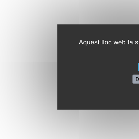
Aquest lloc web fa se
D