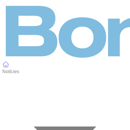
Panell de gestió de galetes
Notícies