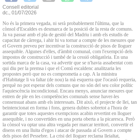
Consell editorial
dc., 01/07/2026
No és la primera vegada, ni serà probablement l'última, que la
cònsol d'Escaldes es desmarca de la posició de la resta de comuns.
Ja va passar amb el pla de gestió del Madriu i amb els estudis de
capacitat de càrrega, i ahir hi va tornar a compte de les mesures que
el Govern preveu per incentivar la construcció de pisos de lloguer
assequible. Algunes d'elles, d'àmbit comunal, com l'exempció dels
impostos de construcció i també de la cessió obligatòria. En una
sortida marca de la casa, va advertir que se n'havia assabentat com
qui diu per la premsa i que el Comú escaldenc analitzaria les
propostes però que no es comprometia a cap. A la ministra
d'Habitatge li va faltar (de nou) la mà esquerra que l'ocasió requeria,
perquè no pot esperar dels comuns que no són del seu color polític
l'aquiescència incondicional. Encara menys, anunciar mesures que
entren de ple en les competències comunals sense haver-les
consensuat abans amb els interessats. Dit això, el projecte de llei, tan
beintencionat en forma i fons, genera dubtes sobretot a l'hora de
garantir que totes aquestes exempcions acabin revertint en lloguer
assequible, i no convertides en una porta oberta a la picaresca. Però
la cònsol va optar una altra vegada per marcar territori, convertir el
disens en una lluita d'egos i atacar de passada al Govern a compte
dels pisos del Pessebre. La crisi del lloguer reclama lleialtat,