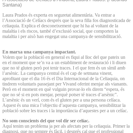
Santana)
Laura Prados és experta en seguretat alimentària. Va entrar a
l’Associació de Celíacs després que la seva filla fos diagnosticada de
celiaquia. Explica el desconeixement que hi ha al voltant de la
malaltia i els riscos, també d’exclusió social, que comporten la
malaltia i per això han engegat una campanya de sensibilització.
En marxa una campanya impactant.
Volem que la població en general es fiqui al lloc del que pateix un
en el moment que se’n va a un establiment de restauració i li diuen
que no té gluten però pot tenir traces. I el que fem és un símil amb
l’arsènic. La campanya central és el cap de setmana vinent,
aprofitant que el dia 16 és el Dia Internacional de la Celiaquia, on
tindrem voluntaris passejant per Vivand oferint menjar als vianants.
Però en el moment en què vulguin provar-lo els direm “espera, és
que no sé si en pots menjar, perquè potser té traces d’arsènic”.
L’arsènic és un verí, com és el gluten per a una persona celíaca.
Aquest és una mica l’objectiu d’aquesta campanya, sensibilitzar la
població sobre les traces i la importància d’aquestes per a un celíac.
No som conscients del que vol dir ser celíac.
Aquí tenim un problema ja per als afectats per la celiaquia. Primer la
diagnosi, que no sempre és fàcil, i després cal que el professional