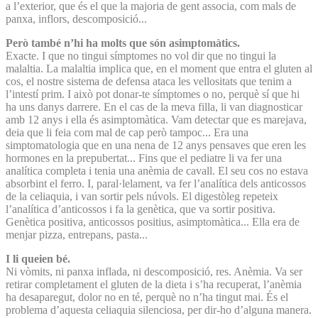
a l’exterior, que és el que la majoria de gent associa, com mals de
panxa, inflors, descomposició...
Però també n’hi ha molts que són asimptomàtics.
Exacte. I que no tingui símptomes no vol dir que no tingui la
malaltia. La malaltia implica que, en el moment que entra el gluten al
cos, el nostre sistema de defensa ataca les vellositats que tenim a
l’intestí prim. I això pot donar-te símptomes o no, perquè sí que hi
ha uns danys darrere. En el cas de la meva filla, li van diagnosticar
amb 12 anys i ella és asimptomàtica. Vam detectar que es marejava,
deia que li feia com mal de cap però tampoc... Era una
simptomatologia que en una nena de 12 anys pensaves que eren les
hormones en la prepubertat... Fins que el pediatre li va fer una
analítica completa i tenia una anèmia de cavall. El seu cos no estava
absorbint el ferro. I, paral·lelament, va fer l’analítica dels anticossos
de la celiaquia, i van sortir pels núvols. El digestòleg repeteix
l’analítica d’anticossos i fa la genètica, que va sortir positiva.
Genètica positiva, anticossos positius, asimptomàtica... Ella era de
menjar pizza, entrepans, pasta...
I li queien bé.
Ni vòmits, ni panxa inflada, ni descomposició, res. Anèmia. Va ser
retirar completament el gluten de la dieta i s’ha recuperat, l’anèmia
ha desaparegut, dolor no en té, perquè no n’ha tingut mai. És el
problema d’aquesta celiaquia silenciosa, per dir-ho d’alguna manera.