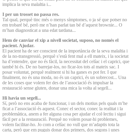
implica la seva malaltia i...
I per un trosset no passa res.
Tal qual, perquè tinc més o menys símptomes, o ja sé que potser no
em trobaré bé, però me n’han parlat tan bé d’aquest brownie... O
m’han diagnosticat a una edat tardana...
Hem de canviar el xip a nivell societat, suposo, no només el
pacient. Ajudar.
El pacient ha de ser conscient de la importància de la seva malaltia i
de la no-transgressió, perquè s’està fent mal a ell mateix, i la societat
ha d’entendre, que no és fàcil, la necessitat del celíac i el caprici, que
també hi és. De no barrejar-los, no ficar-los tots al mateix sac. I
posar voluntat, perquè realment si hi ha ganes es pot fer. I que
finalment, no és una moda, no és un caprici, és un sobrecost... Una
de les coses que volem fer des de l’associació és impulsar la
restauració sense gluten, donar una mica la volta al segell...
Hi havia un segell...
Sí, però no ens acaba de funcionar, i un dels motius pels quals m’he
ficat a l’associació és aquest. Conec el sector, conec la realitat i la
problemàtica, anem a fer alguna cosa per ajudar el col·lectiu i sigui
fàcil per a la restauració. Perquè no volem posar-hi problemes,
volem facilitar-ho. Jo com a celíac no vull que m’adaptis tota la
carta, però que em puguis donar dos primers, dos segons i unes