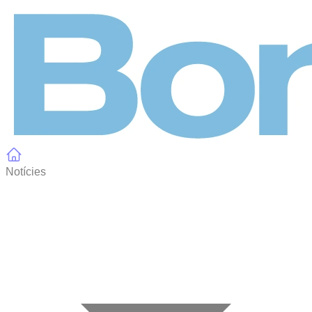
Panell de gestió de galetes
Notícies