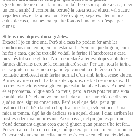
Que li puc treure i no li fa ni mal ni bé. Però som quatre a casa, i per
un tema també d’economia, perquè la pasta sense gluten val quatre
vegades més, en faig tres i un. Però vigiles, separes, i tenim una
cuina de casa, una nevera, quatre fogons i una mica d’espai per
cuinar.
Si tens dos piques, dona gràcies.
Exacte! I jo en tinc una. Però si a casa ho podem fer amb les
condicions que tenim, en un restaurant... Sempre que tinguin, com
he fet a casa, que he tret allò volàtil, la farina i l’arrebossat a casa
meva és tot sense gluten. No m’enredaré a fer escalopes amb dues
farines diferents perquè la contaminaré segur. Per tant, tota la farina
sense gluten i no es nota organolèpticament la diferència d’un
pollastre arrebossat amb farina normal d’un amb farina sense gluten.
A més, avui en dia hi ha farina de cigrons, de blat de moro, de... Hi
ha moltes opcions sense gluten que estan igual de bones. Aquest no
és el problema. Sí que això ho treus, però la resta pots fer una vida
combinada. I és el que volem traslladar a la restauració, de dir-los
ajudeu-nos, sigueu conscients. Però és el que deia, per a qui
realment ho fa bé a la cuina implica un esforç, evidentment. Una
mica et trenca, algú ha de dedicar-se a aquell client. I clar, arriben les
postres i demana un brownie. Això passa, i et preguntes per què
t’està demanant alguna cosa que té gluten quan primer t’ha fet fer...
Potser realment no era celíac, sinó que era per moda o em cau millor.
O potser sí que era un celíac però no és conscient ell mateix del que