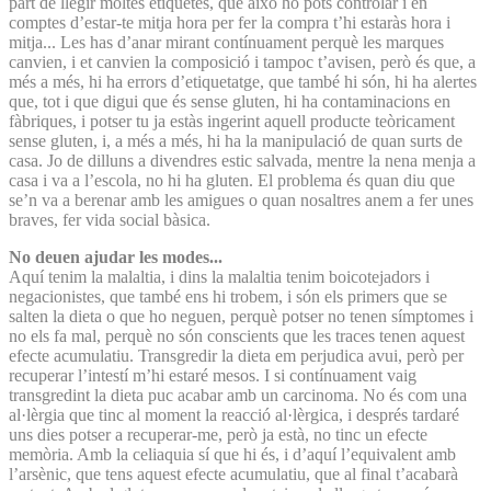
part de llegir moltes etiquetes, que això ho pots controlar i en
comptes d’estar-te mitja hora per fer la compra t’hi estaràs hora i
mitja... Les has d’anar mirant contínuament perquè les marques
canvien, i et canvien la composició i tampoc t’avisen, però és que, a
més a més, hi ha errors d’etiquetatge, que també hi són, hi ha alertes
que, tot i que digui que és sense gluten, hi ha contaminacions en
fàbriques, i potser tu ja estàs ingerint aquell producte teòricament
sense gluten, i, a més a més, hi ha la manipulació de quan surts de
casa. Jo de dilluns a divendres estic salvada, mentre la nena menja a
casa i va a l’escola, no hi ha gluten. El problema és quan diu que
se’n va a berenar amb les amigues o quan nosaltres anem a fer unes
braves, fer vida social bàsica.
No deuen ajudar les modes...
Aquí tenim la malaltia, i dins la malaltia tenim boicotejadors i
negacionistes, que també ens hi trobem, i són els primers que se
salten la dieta o que ho neguen, perquè potser no tenen símptomes i
no els fa mal, perquè no són conscients que les traces tenen aquest
efecte acumulatiu. Transgredir la dieta em perjudica avui, però per
recuperar l’intestí m’hi estaré mesos. I si contínuament vaig
transgredint la dieta puc acabar amb un carcinoma. No és com una
al·lèrgia que tinc al moment la reacció al·lèrgica, i després tardaré
uns dies potser a recuperar-me, però ja està, no tinc un efecte
memòria. Amb la celiaquia sí que hi és, i d’aquí l’equivalent amb
l’arsènic, que tens aquest efecte acumulatiu, que al final t’acabarà