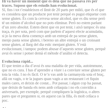
Hi va haver un moment que es deia que no passava res per
traces. Suposo que els estudis han evolucionat.
Sí, fins i tot t’estableixen el límit de 20 parts per milió, que és el que
es considera que un producte pot tenir perquè es pugui etiquetar com
sense gluten. És com la cervesa sense alcohol, que es diu sense però
té un mínim d’alcohol que no pots eliminar. Però no estem parlant
d’un zero absolut. Estem dient que en pot tenir, i això tampoc és una
traça, és per sota, però com que parlem d’aquest efecte acumulatiu,
si jo la meva dieta començo amb un entrepà de pa sense gluten,
menjo pasta sense gluten, i bereno un altre entrepà o un croissant
sense gluten, al llarg del dia estic menjant gluten. S’està
evolucionant, i tampoc podem abusar d’aquests sense gluten, perquè
avui és sense i potser demà el mètode d’anàlisi el detecta.
Evoluciona ràpid...
El que tenim a dia d’avui és una malaltia de per vida, autoimmune,
que no es cura. I has d’aprendre a viure i a conviure sense gluten per
tota la vida. I no és fàcil. O te’n vas amb la carmanyola sota el braç,
allà on vagis, o te la jugues quan vagis a un restaurant i et fiquin
males cares, et deixin de costat... Pot passar, i algun cop ha passat,
que deixin de banda els nens amb celiaquia i no els convidin a
aniversaris, per exemple, perquè compliquen la logística, o altres
pares que et pregunten si, en aquest cas la filla, és molt celíaca o
poc.