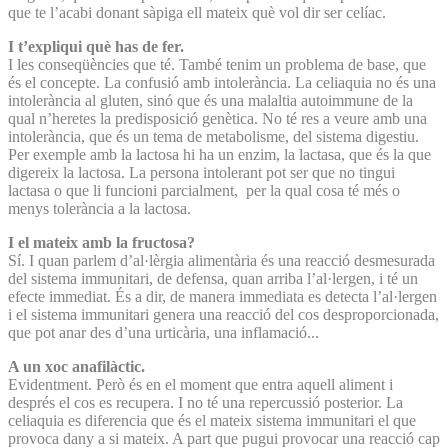
que te l’acabi donant sàpiga ell mateix què vol dir ser celíac.
I t’expliqui què has de fer.
I les conseqüències que té. També tenim un problema de base, que
és el concepte. La confusió amb intolerància. La celiaquia no és una
intolerància al gluten, sinó que és una malaltia autoimmune de la
qual n’heretes la predisposició genètica. No té res a veure amb una
intolerància, que és un tema de metabolisme, del sistema digestiu.
Per exemple amb la lactosa hi ha un enzim, la lactasa, que és la que
digereix la lactosa. La persona intolerant pot ser que no tingui
lactasa o que li funcioni parcialment, per la qual cosa té més o
menys tolerància a la lactosa.
I el mateix amb la fructosa?
Sí. I quan parlem d’al·lèrgia alimentària és una reacció desmesurada
del sistema immunitari, de defensa, quan arriba l’al·lergen, i té un
efecte immediat. És a dir, de manera immediata es detecta l’al·lergen
i el sistema immunitari genera una reacció del cos desproporcionada,
que pot anar des d’una urticària, una inflamació...
A un xoc anafilàctic.
Evidentment. Però és en el moment que entra aquell aliment i
després el cos es recupera. I no té una repercussió posterior. La
celiaquia es diferencia que és el mateix sistema immunitari el que
provoca dany a si mateix. A part que pugui provocar una reacció cap