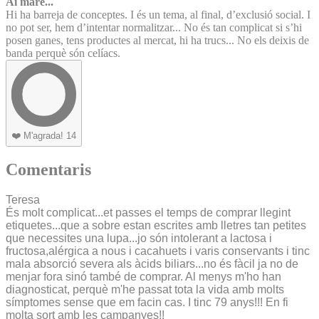
Ai mare...
Hi ha barreja de conceptes. I és un tema, al final, d’exclusió social. I
no pot ser, hem d’intentar normalitzar... No és tan complicat si s’hi
posen ganes, tens productes al mercat, hi ha trucs... No els deixis de
banda perquè són celíacs.
❤️
M'agrada!
14
Comentaris
Teresa
És molt complicat...et passes el temps de comprar llegint
etiquetes...que a sobre estan escrites amb lletres tan petites
que necessites una lupa...jo són intolerant a lactosa i
fructosa,alérgica a nous i cacahuets i varis conservants i tinc
mala absorció severa als àcids biliars...no és fàcil ja no de
menjar fora sinó també de comprar. Al menys m'ho han
diagnosticat, perquè m'he passat tota la vida amb molts
símptomes sense que em facin cas. I tinc 79 anys!!! En fi
molta sort amb les campanyes!!