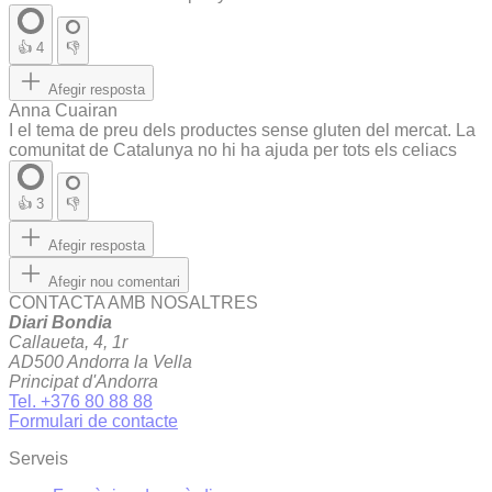
👍
4
👎
Afegir resposta
Anna Cuairan
I el tema de preu dels productes sense gluten del mercat. La
comunitat de Catalunya no hi ha ajuda per tots els celiacs
👍
3
👎
Afegir resposta
Afegir nou comentari
CONTACTA AMB NOSALTRES
Diari Bondia
Callaueta, 4, 1r
AD500 Andorra la Vella
Principat d'Andorra
Tel. +376 80 88 88
Formulari de contacte
Serveis