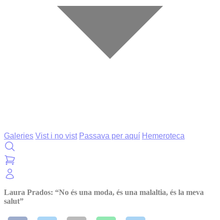
Galeries
Vist i no vist
Passava per aquí
Hemeroteca
Laura Prados: “No és una moda, és una malaltia, és la meva
salut”