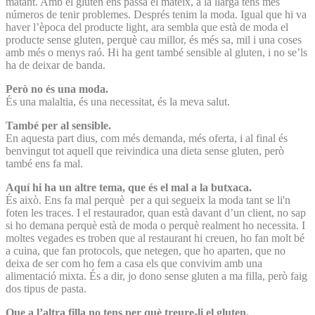
matant. Amb el gluten ens passa el mateix, a la llarga tens més
números de tenir problemes. Després tenim la moda. Igual que hi va
haver l’època del producte light, ara sembla que està de moda el
producte sense gluten, perquè cau millor, és més sa, mil i una coses
amb més o menys raó. Hi ha gent també sensible al gluten, i no se’ls
ha de deixar de banda.
Però no és una moda.
És una malaltia, és una necessitat, és la meva salut.
També per al sensible.
En aquesta part dius, com més demanda, més oferta, i al final és
benvingut tot aquell que reivindica una dieta sense gluten, però
també ens fa mal.
Aquí hi ha un altre tema, que és el mal a la butxaca.
És això. Ens fa mal perquè per a qui segueix la moda tant se li'n
foten les traces. I el restaurador, quan està davant d’un client, no sap
si ho demana perquè està de moda o perquè realment ho necessita. I
moltes vegades es troben que al restaurant hi creuen, ho fan molt bé
a cuina, que fan protocols, que netegen, que ho aparten, que no
deixa de ser com ho fem a casa els que convivim amb una
alimentació mixta. És a dir, jo dono sense gluten a ma filla, però faig
dos tipus de pasta.
Que a l’altra filla no tens per què treure-li el gluten.