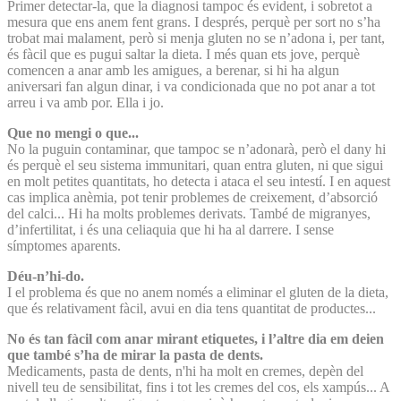
Primer detectar-la, que la diagnosi tampoc és evident, i sobretot a
mesura que ens anem fent grans. I després, perquè per sort no s’ha
trobat mai malament, però si menja gluten no se n’adona i, per tant,
és fàcil que es pugui saltar la dieta. I més quan ets jove, perquè
comencen a anar amb les amigues, a berenar, si hi ha algun
aniversari fan algun dinar, i va condicionada que no pot anar a tot
arreu i va amb por. Ella i jo.
Que no mengi o que...
No la puguin contaminar, que tampoc se n’adonarà, però el dany hi
és perquè el seu sistema immunitari, quan entra gluten, ni que sigui
en molt petites quantitats, ho detecta i ataca el seu intestí. I en aquest
cas implica anèmia, pot tenir problemes de creixement, d’absorció
del calci... Hi ha molts problemes derivats. També de migranyes,
d’infertilitat, i és una celiaquia que hi ha al darrere. I sense
símptomes aparents.
Déu-n’hi-do.
I el problema és que no anem només a eliminar el gluten de la dieta,
que és relativament fàcil, avui en dia tens quantitat de productes...
No és tan fàcil com anar mirant etiquetes, i l’altre dia em deien
que també s’ha de mirar la pasta de dents.
Medicaments, pasta de dents, n'hi ha molt en cremes, depèn del
nivell teu de sensibilitat, fins i tot les cremes del cos, els xampús... A