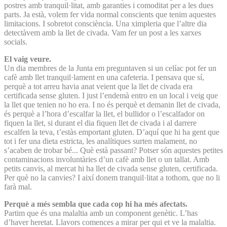
postres amb tranquil·litat, amb garanties i comoditat per a les dues
parts. Ja està, volem fer vida normal conscients que tenim aquestes
limitacions. I sobretot consciència. Una ximpleria que l’altre dia
detectàvem amb la llet de civada. Vam fer un post a les xarxes
socials.
El vaig veure.
Un dia membres de la Junta em preguntaven si un celíac pot fer un
cafè amb llet tranquil·lament en una cafeteria. I pensava que sí,
perquè a tot arreu havia anat veient que la llet de civada era
certificada sense gluten. I just l’endemà entro en un local i veig que
la llet que tenien no ho era. I no és perquè et demanin llet de civada,
és perquè a l’hora d’escalfar la llet, el bullidor o l’escalfador on
fiquen la llet, si durant el dia fiquen llet de civada i al darrere
escalfen la teva, t’estàs emportant gluten. D’aquí que hi ha gent que
tot i fer una dieta estricta, les analítiques surten malament, no
s’acaben de trobar bé... Què està passant? Potser són aquestes petites
contaminacions involuntàries d’un cafè amb llet o un tallat. Amb
petits canvis, al mercat hi ha llet de civada sense gluten, certificada.
Per què no la canvies? I així donem tranquil·litat a tothom, que no li
farà mal.
Perquè a més sembla que cada cop hi ha més afectats.
Partim que és una malaltia amb un component genètic. L’has
d’haver heretat. Llavors comences a mirar per qui et ve la malaltia.