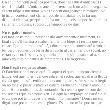
Un adult pot tenir genètica positiva, donar negatiu d’anticossos i
tenir la malaltia. L’única manera que tenen amb un adult, a vegades,
és fent biòpsia intestinal. No és evident diagnosticar la malaltia. No
hi ha un coneixement clar tampoc de la malaltia, no hi ha una
diagnosi efectiva, perquè no hi ha uns protocols tampoc ben definits
i anar fent biòpsies, suposo que tampoc ve de gust.
No és gaire còmode.
Per tant, costa molt, i potser t’estàs anys trobant-te malament, i al
final algú s’il·lumina o acaben fent-te una biòpsia i resulta que ets
celíac. Que t’ho trobin està bé, i dius potser em començaré a trobar
bé, però t’adones que fer la dieta i sortir al carrer, fer vida social, no
és tan evident. Les braves que deia a l’inici, són patata i salsa, si
miro etiquetes no hauria de tenir farines. I la fregidora?
Han fregit croquetes abans.
O l’arrebossat del no-sé-què. És aquest el quid i la inconsciència
també, del que ho és i del que està en el sector, que escalfar la llet de
civada que no està certificada pot contaminar les altres llets, o fregir
on no toca, o posar la mateixa cullera a remenar una pasta amb una
altra. Hi ha molts punts de contaminació creuada que no som del tot
conscients i que es produeixen. I d’aquí la campanya de l’arsènic. Si
et dic que pot tenir traces d’arsènic, t’ho menjaries? Doncs no em
diguis que pot tenir traces de gluten. És que no m’ho puc menjar.