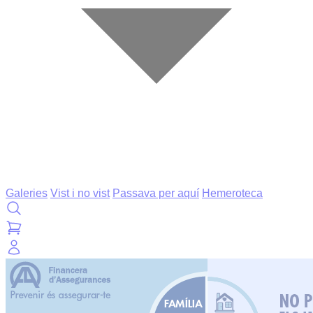
Galeries
Vist i no vist
Passava per aquí
Hemeroteca