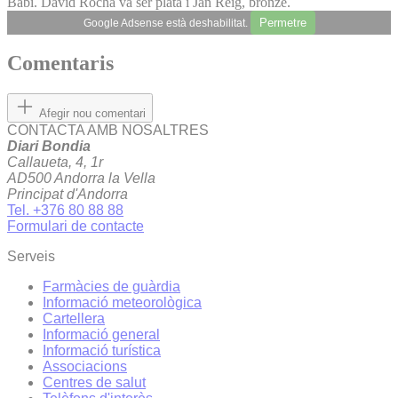
Babi. David Rocha va ser plata i Jan Reig, bronze.
Permetre
Google Adsense està deshabilitat.
Comentaris
Afegir nou comentari
CONTACTA AMB NOSALTRES
Diari Bondia
Callaueta, 4, 1r
AD500 Andorra la Vella
Principat d'Andorra
Tel. +376 80 88 88
Formulari de contacte
Serveis
Farmàcies de guàrdia
Informació meteorològica
Cartellera
Informació general
Informació turística
Associacions
Centres de salut