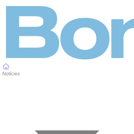
Panell de gestió de galetes
Notícies