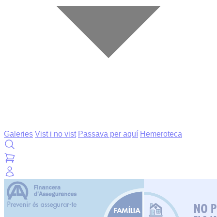
Galeries
Vist i no vist
Passava per aquí
Hemeroteca