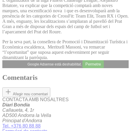
L’organitzador de la lliga Fitness Challenge League, Alejandro
Briatore, va explicar que la competició comptarà amb noves
marques, una escenificació nova i que es desenvoluparà amb la
presència de les categories de CrossFit: Team Elit, Team RX i Open.
A més, enguany, les localitzacions s’ampliaran al pavelló del Prat
Gran a més de disposar dels espais del camp de futbol set i
l’aparcament del Prat del Roure.
Per la seva part, la consellera de Promoció i Dinamització Turística i
Econòmica escaldenca, Meritxell Massoni, va remarcar
“l’oportunitat” que suposa aquest esdeveniment per seguir
dinamitzant la parròquia.
Permetre
Google Adsense està deshabilitat.
Comentaris
Afegir nou comentari
CONTACTA AMB NOSALTRES
Diari Bondia
Callaueta, 4, 1r
AD500 Andorra la Vella
Principat d'Andorra
Tel. +376 80 88 88