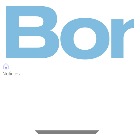
Panell de gestió de galetes
Notícies