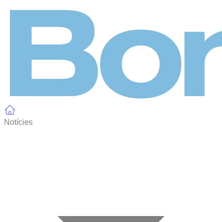
Panell de gestió de galetes
Notícies