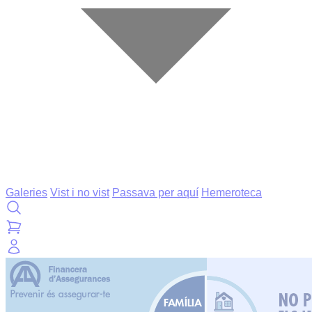
Galeries
Vist i no vist
Passava per aquí
Hemeroteca