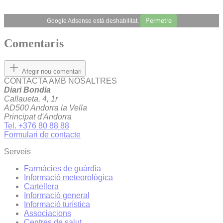
Permetre
Google Adsense està deshabilitat.
Comentaris
Afegir nou comentari
CONTACTA AMB NOSALTRES
Diari Bondia
Callaueta, 4, 1r
AD500 Andorra la Vella
Principat d'Andorra
Tel. +376 80 88 88
Formulari de contacte
Serveis
Farmàcies de guàrdia
Informació meteorològica
Cartellera
Informació general
Informació turística
Associacions
Centres de salut