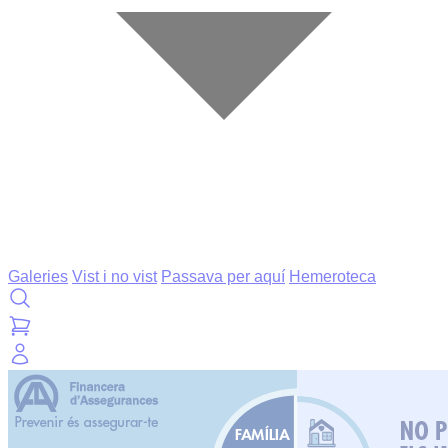
Galeries
Vist i no vist
Passava per aquí
Hemeroteca