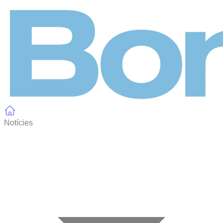
Panell de gestió de galetes
Notícies