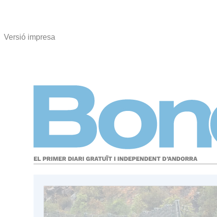
Versió impresa