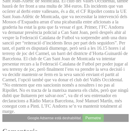
Sant Joan-Atlètic de Montcada. El club del Vallès Occidental, també
haurà de fer front a una multa de 384 euros. Els incidents que van
ocórrer al derbi entre vallesans, és a dir, el CF Ripollet contra la UE
Sant Joan-Atlètic de Montcada, que va necessitar la intervenció dels
Mossos d’Esquadra arran d’una picabaralla entre aficionats a la
graderia ha estat la gota que fa vessar el got. Primer, l’FC Andorra
va demanar presència policial a Can Sant Joan, però després ahir al
vespre la Federació Catalana de Futbol va sorprendre amb una dura
sanció per “reiteració d’incidents lleus per part dels seguidors”. Per
tant, el partit es disputarà diumenge, però serà a les 16.15 hores i al
terreny de joc del Carmel, un barri del districte d’Horta-Guinardó de
Barcelona. El club de Can Sant Joan de Montcada va intentar
presentar recurs a la Federació Catalana de Futbol per poder jugar al
seu terreny de joc, però finalment l’ens va prendre la seva decisió i
va decidir mantenir-se ferm en la seva sanció enviant el partit al
Carmel, l’opció també que va donar el club del Vallès Occidental.
“No entenem que ens sancionin només a nosaltres i no pas al
Ripollet. No es tracta de la mateixa manera els clubs, però que ningú
dubti que lluitarem per salvar-nos”, va dir el seu entrenador en
declaracions a Ràdio Marca Barcelona, José Manuel Martín, més
conegut com a Pinti. L’FC Andorra se’n va mantenir totalment al
marge.
Permetre
Google Adsense està deshabilitat.