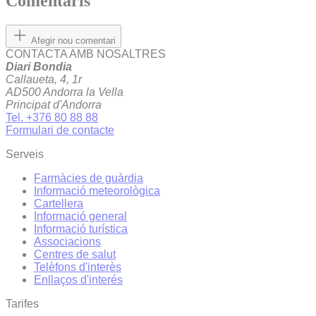
Comentaris
Afegir nou comentari
CONTACTA AMB NOSALTRES
Diari Bondia
Callaueta, 4, 1r
AD500 Andorra la Vella
Principat d'Andorra
Tel. +376 80 88 88
Formulari de contacte
Serveis
Farmàcies de guàrdia
Informació meteorològica
Cartellera
Informació general
Informació turística
Associacions
Centres de salut
Telèfons d'interès
Enllaços d'interés
Tarifes