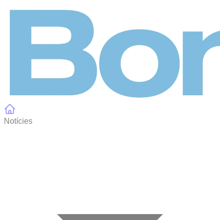
Panell de gestió de galetes
Notícies