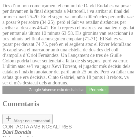
Des d’un bon començament el conjunt de David Eudal es va posar
per davant en la final disputada a Martorell, i va arribar al final del
primer quart 25-20. En el segon va ampliar diferències per arribar-se
a posar 9 per sobre (34-25), però el Salt va retallar distàncies per
arribar al descans 46-41. En la represa el matx es va mantenir igualat
per entrar als últims 10 minuts 63-58. Els gironins van reaccionar i a
tres minuts pel final aconseguien empatar (71-71). El Salt es va
posar per davant 74-75, però en el següent atac el River MoraBanc
B capgirava el marcador amb una cistella de dos des del coll
d’ampolla d’Oriol Fernàndez. Un llançament de tres de Guille
Colom podria haver sentenciat a falta de sis segons, però va errar.
L’últim atac se’l va jugar Xevi Torrent, el jugador més decisiu dels
catalans i màxim anotador del partit amb 25 punts. Però va fallar una
safata que era decisiva. Cinto Gabriel, amb 18 punts i 8 rebots, va
ser el més destacat dels andorrans.
Permetre
Google Adsense està deshabilitat.
Comentaris
Afegir nou comentari
CONTACTA AMB NOSALTRES
Diari Bondia