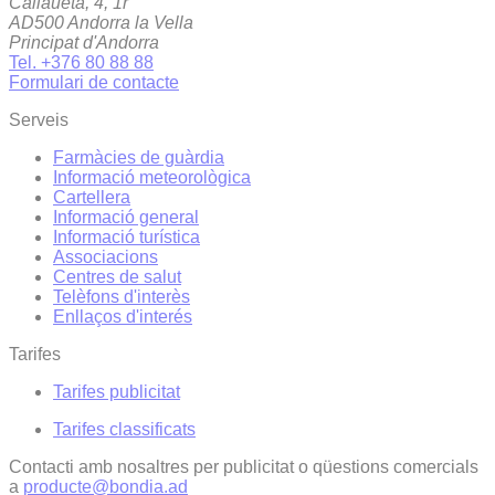
Callaueta, 4, 1r
AD500 Andorra la Vella
Principat d'Andorra
Tel. +376 80 88 88
Formulari de contacte
Serveis
Farmàcies de guàrdia
Informació meteorològica
Cartellera
Informació general
Informació turística
Associacions
Centres de salut
Telèfons d'interès
Enllaços d'interés
Tarifes
Tarifes publicitat
Tarifes classificats
Contacti amb nosaltres per publicitat o qüestions comercials
a
producte@bondia.ad