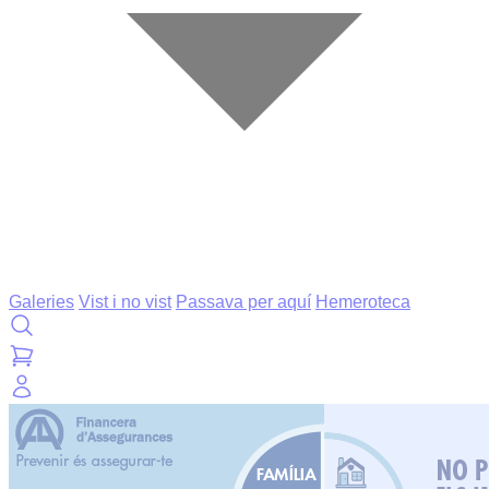
Galeries
Vist i no vist
Passava per aquí
Hemeroteca