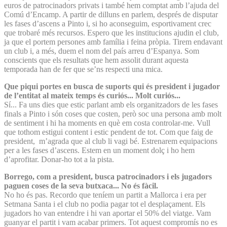
euros de patrocinadors privats i també hem comptat amb l’ajuda del
Comú d’Encamp. A partir de dilluns en parlem, després de disputar
les fases d’ascens a Pinto i, si ho aconseguim, esportivament crec
que trobaré més recursos. Espero que les institucions ajudin el club,
ja que el portem persones amb família i feina pròpia. Tirem endavant
un club i, a més, duem el nom del país arreu d’Espanya. Som
conscients que els resultats que hem assolit durant aquesta
temporada han de fer que se’ns respecti una mica.
Que piqui portes en busca de suports qui és president i jugador
de l’entitat al mateix temps és curiós... Molt curiós...
Sí... Fa uns dies que estic parlant amb els organitzadors de les fases
finals a Pinto i són coses que costen, però soc una persona amb molt
de sentiment i hi ha moments en què em costa controlar-me. Vull
que tothom estigui content i estic pendent de tot. Com que faig de
president, m’agrada que al club li vagi bé. Estrenarem equipacions
per a les fases d’ascens. Estem en un moment dolç i ho hem
d’aprofitar. Donar-ho tot a la pista.
Borrego, com a president, busca patrocinadors i els jugadors
paguen coses de la seva butxaca... No és fàcil.
No ho és pas. Recordo que teníem un partit a Mallorca i era per
Setmana Santa i el club no podia pagar tot el desplaçament. Els
jugadors ho van entendre i hi van aportar el 50% del viatge. Vam
guanyar el partit i vam acabar primers. Tot aquest compromís no es