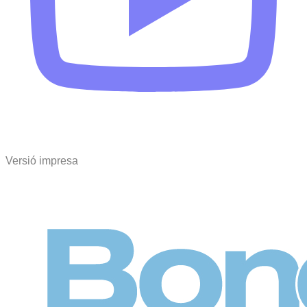
Versió impresa