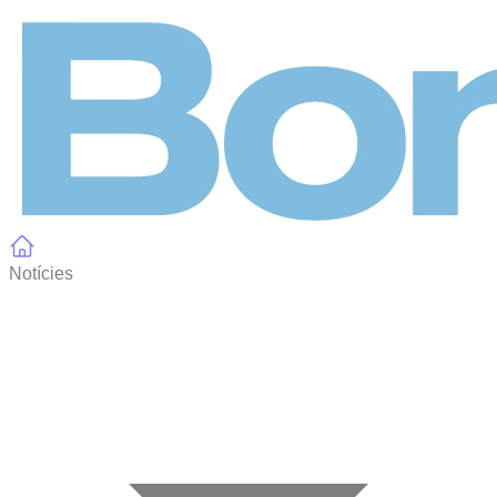
Panell de gestió de galetes
Notícies