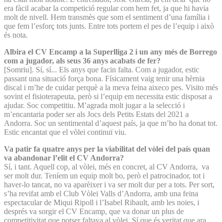
era fàcil acabar la competició regular com hem fet, ja que hi havia
molt de nivell. Hem transmès que som el sentiment d’una família i
que fem l’esforç tots junts. Entre tots portem el pes de l’equip i això
és nota.
Albira el CV Encamp a la Superlliga 2 i un any més de Borrego
com a jugador, als seus 36 anys acabats de fer?
[Somriu]. Sí, sí... Els anys que facin falta. Com a jugador, estic
passant una situació força bona. Físicament vaig tenir una hèrnia
discal i m’he de cuidar perquè a la meva feina aixeco pes. Visito més
sovint el fisioterapeuta, però si l’equip em necessita estic disposat a
ajudar. Soc competitiu. M’agrada molt jugar a la selecció i
m’encantaria poder ser als Jocs dels Petits Estats del 2021 a
Andorra. Soc un sentimental d’aquest país, ja que m’ho ha donat tot.
Estic encantat que el vòlei continuï viu.
Va patir fa quatre anys per la viabilitat del vòlei del país quan
va abandonar l’elit el CV Andorra?
Sí, i tant. Aquell cop, al vòlei, més en concret, al CV Andorra, va
ser molt dur. Teníem un equip molt bo, però el patrocinador, tot i
haver-lo tancat, no va aparèixer i va ser molt dur per a tots. Per sort,
s’ha revifat amb el Club Vòlei Valls d’Andorra, amb una feina
espectacular de Miqui Ripoll i l’Isabel Ribault, amb les noies, i
després va sorgir el CV Encamp, que va donar un plus de
competitivitat que potser faltava al vòlei. Sí que és veritat que ara