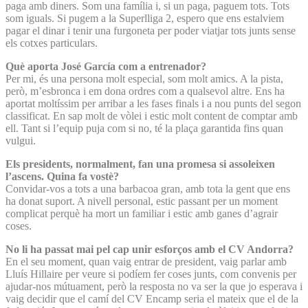
paga amb diners. Som una família i, si un paga, paguem tots. Tots
som iguals. Si pugem a la Superlliga 2, espero que ens estalviem
pagar el dinar i tenir una furgoneta per poder viatjar tots junts sense
els cotxes particulars.
Què aporta José García com a entrenador?
Per mi, és una persona molt especial, som molt amics. A la pista,
però, m’esbronca i em dona ordres com a qualsevol altre. Ens ha
aportat moltíssim per arribar a les fases finals i a nou punts del segon
classificat. En sap molt de vòlei i estic molt content de comptar amb
ell. Tant si l’equip puja com si no, té la plaça garantida fins quan
vulgui.
Els presidents, normalment, fan una promesa si assoleixen
l’ascens. Quina fa vostè?
Convidar-vos a tots a una barbacoa gran, amb tota la gent que ens
ha donat suport. A nivell personal, estic passant per un moment
complicat perquè ha mort un familiar i estic amb ganes d’agrair
coses.
No li ha passat mai pel cap unir esforços amb el CV Andorra?
En el seu moment, quan vaig entrar de president, vaig parlar amb
Lluís Hillaire per veure si podíem fer coses junts, com convenis per
ajudar-nos mútuament, però la resposta no va ser la que jo esperava i
vaig decidir que el camí del CV Encamp seria el mateix que el de la