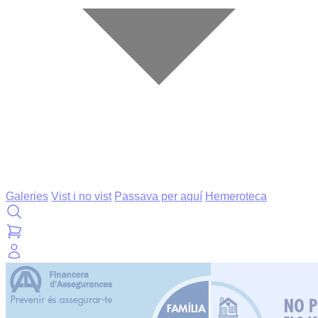
Galeries
Vist i no vist
Passava per aquí
Hemeroteca