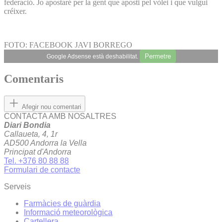
federació. Jo apostaré per la gent que aposti pel vòlei i que vulgui
créixer.
FOTO: FACEBOOK JAVI BORREGO
Permetre
Google Adsense està deshabilitat.
Comentaris
Afegir nou comentari
CONTACTA AMB NOSALTRES
Diari Bondia
Callaueta, 4, 1r
AD500 Andorra la Vella
Principat d'Andorra
Tel. +376 80 88 88
Formulari de contacte
Serveis
Farmàcies de guàrdia
Informació meteorològica
Cartellera