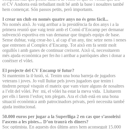
el CV Andorra està treballant molt bé amb la base i nosaltres també
hem començat. Són passos petits, però importants.
I crear un club en només quatre anys no és gens fàcil...
No només això. Jo vaig arribar a la presidència fa dos anys i a la
primera reunió que vaig tenir amb el Comú d’Encamp per demanar
subvenció esportiva em van demanar que tingués equips de base.
Sense dubtar, vaig crear-ho i, al cap d’un any, tinc setze nens i nenes
que entrenen al Complex d’Encamp. Tot això em fa sentir molt
orgullós i amb ganes de continuar creixent. Això sí, necessitarem
més ajuda econòmica per fer-ho i arribar a parròquies altes i donar a
conèixer el vòlei.
El projecte del CV Encamp té futur?
Si mantenim la il·lusió, sí. Tenim una bona barreja de jugadors
veterans i joves. Jo vull lluitar pels joves jugadors que tenim i
tindrem perquè visquin el mateix que vam viure alguns de nosaltres
a l’elit del vòlei. Per mi, el vòlei ha estat la meva vida. Lluitarem
per ells i farem l’esforç tots plegats. Ara el club està en una bona
situació econòmica amb patrocinadors privats, però necessita també
ajuda institucional.
50.000 euros per jugar a la Superlliga 2 en cas que s’assoleixi
l’ascens a les pistes... D’on traurà els diners?
Soc optimista. En aquests dos últims anys hem aconseguit 15.000