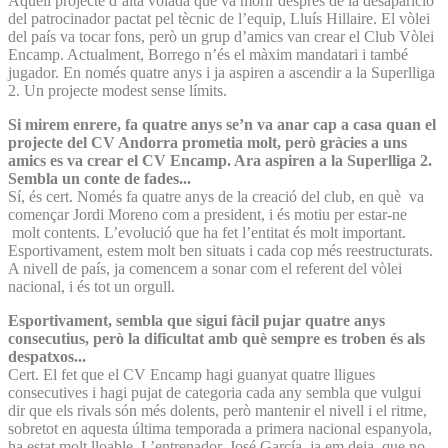
Aquell projecte d’alta volada que va morir després de la desaparició
del patrocinador pactat pel tècnic de l’equip, Lluís Hillaire. El vòlei
del país va tocar fons, però un grup d’amics van crear el Club Vòlei
Encamp. Actualment, Borrego n’és el màxim mandatari i també
jugador. En només quatre anys i ja aspiren a ascendir a la Superlliga
2. Un projecte modest sense límits.
Si mirem enrere, fa quatre anys se’n va anar cap a casa quan el
projecte del CV Andorra prometia molt, però gràcies a uns
amics es va crear el CV Encamp. Ara aspiren a la Superlliga 2.
Sembla un conte de fades...
Sí, és cert. Només fa quatre anys de la creació del club, en què va
començar Jordi Moreno com a president, i és motiu per estar-ne
molt contents. L’evolució que ha fet l’entitat és molt important.
Esportivament, estem molt ben situats i cada cop més reestructurats.
A nivell de país, ja comencem a sonar com el referent del vòlei
nacional, i és tot un orgull.
Esportivament, sembla que sigui fàcil pujar quatre anys
consecutius, però la dificultat amb què sempre es troben és als
despatxos...
Cert. El fet que el CV Encamp hagi guanyat quatre lligues
consecutives i hagi pujat de categoria cada any sembla que vulgui
dir que els rivals són més dolents, però mantenir el nivell i el ritme,
sobretot en aquesta última temporada a primera nacional espanyola,
ha estat molt lloable. L’entrenador, José García, ja em deia que no