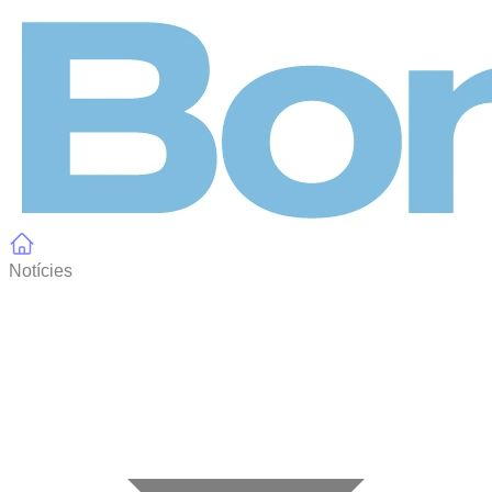
Panell de gestió de galetes
Notícies