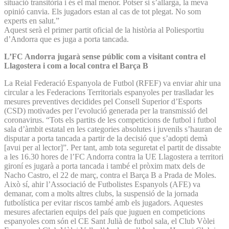
situació transitòria i és el mal menor. Potser si s’allarga, la meva
opinió canvia. Els jugadors estan al cas de tot plegat. No som
experts en salut.”
Aquest serà el primer partit oficial de la història al Poliesportiu
d’Andorra que es juga a porta tancada.
L’FC Andorra jugarà sense públic com a visitant contra el
Llagostera i com a local contra el Barça B
La Reial Federació Espanyola de Futbol (RFEF) va enviar ahir una
circular a les Federacions Territorials espanyoles per traslladar les
mesures preventives decidides pel Consell Superior d’Esports
(CSD) motivades per l’evolució generada per la transmissió del
coronavirus. “Tots els partits de les competicions de futbol i futbol
sala d’àmbit estatal en les categories absolutes i juvenils s’hauran de
disputar a porta tancada a partir de la decisió que s’adopti demà
[avui per al lector]”. Per tant, amb tota seguretat el partit de dissabte
a les 16.30 hores de l’FC Andorra contra la UE Llagostera a territori
gironí es jugarà a porta tancada i també el pròxim matx dels de
Nacho Castro, el 22 de març, contra el Barça B a Prada de Moles.
Això sí, ahir l’Associació de Futbolistes Espanyols (AFE) va
demanar, com a molts altres clubs, la suspensió de la jornada
futbolística per evitar riscos també amb els jugadors. Aquestes
mesures afectarien equips del país que juguen en competicions
espanyoles com són el CE Sant Julià de futbol sala, el Club Vòlei