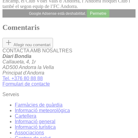
Encamp, el Club Vòlei Valls d’Andorra, l’Andorra Hoquei Club i
també el segon equip de l’FC Andorra.
Permetre
Google Adsense està deshabilitat.
Comentaris
Afegir nou comentari
CONTACTA AMB NOSALTRES
Diari Bondia
Callaueta, 4, 1r
AD500 Andorra la Vella
Principat d'Andorra
Tel. +376 80 88 88
Formulari de contacte
Serveis
Farmàcies de guàrdia
Informació meteorològica
Cartellera
Informació general
Informació turística
Associacions