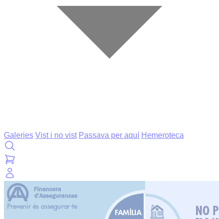
Galeries
Vist i no vist
Passava per aquí
Hemeroteca