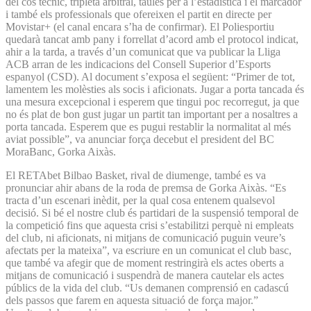
del cos tècnic, tripleta arbitral, taules per a l’estadística i el marcador
i també els professionals que ofereixen el partit en directe per
Movistar+ (el canal encara s’ha de confirmar). El Poliesportiu
quedarà tancat amb pany i forrellat d’acord amb el protocol indicat,
ahir a la tarda, a través d’un comunicat que va publicar la Lliga
ACB arran de les indicacions del Consell Superior d’Esports
espanyol (CSD). Al document s’exposa el següent: “Primer de tot,
lamentem les molèsties als socis i aficionats. Jugar a porta tancada és
una mesura excepcional i esperem que tingui poc recorregut, ja que
no és plat de bon gust jugar un partit tan important per a nosaltres a
porta tancada. Esperem que es pugui restablir la normalitat al més
aviat possible”, va anunciar força decebut el president del BC
MoraBanc, Gorka Aixàs.
El RETAbet Bilbao Basket, rival de diumenge, també es va
pronunciar ahir abans de la roda de premsa de Gorka Aixàs. “Es
tracta d’un escenari inèdit, per la qual cosa entenem qualsevol
decisió. Si bé el nostre club és partidari de la suspensió temporal de
la competició fins que aquesta crisi s’estabilitzi perquè ni empleats
del club, ni aficionats, ni mitjans de comunicació puguin veure’s
afectats per la mateixa”, va escriure en un comunicat el club basc,
que també va afegir que de moment restringirà els actes oberts a
mitjans de comunicació i suspendrà de manera cautelar els actes
públics de la vida del club. “Us demanen comprensió en cadascú
dels passos que farem en aquesta situació de força major.”