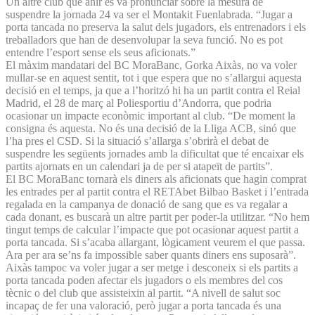
Un altre club que ahir es va pronunciar sobre la mesura de
suspendre la jornada 24 va ser el Montakit Fuenlabrada. “Jugar a
porta tancada no preserva la salut dels jugadors, els entrenadors i els
treballadors que han de desenvolupar la seva funció. No es pot
entendre l’esport sense els seus aficionats.”
El màxim mandatari del BC MoraBanc, Gorka Aixàs, no va voler
mullar-se en aquest sentit, tot i que espera que no s’allargui aquesta
decisió en el temps, ja que a l’horitzó hi ha un partit contra el Reial
Madrid, el 28 de març al Poliesportiu d’Andorra, que podria
ocasionar un impacte econòmic important al club. “De moment la
consigna és aquesta. No és una decisió de la Lliga ACB, sinó que
l’ha pres el CSD. Si la situació s’allarga s’obrirà el debat de
suspendre les següents jornades amb la dificultat que té encaixar els
partits ajornats en un calendari ja de per si atapeït de partits”.
El BC MoraBanc tornarà els diners als aficionats que hagin comprat
les entrades per al partit contra el RETAbet Bilbao Basket i l’entrada
regalada en la campanya de donació de sang que es va regalar a
cada donant, es buscarà un altre partit per poder-la utilitzar. “No hem
tingut temps de calcular l’impacte que pot ocasionar aquest partit a
porta tancada. Si s’acaba allargant, lògicament veurem el que passa.
Ara per ara se’ns fa impossible saber quants diners ens suposarà”.
Aixàs tampoc va voler jugar a ser metge i desconeix si els partits a
porta tancada poden afectar els jugadors o els membres del cos
tècnic o del club que assisteixin al partit. “A nivell de salut soc
incapaç de fer una valoració, però jugar a porta tancada és una