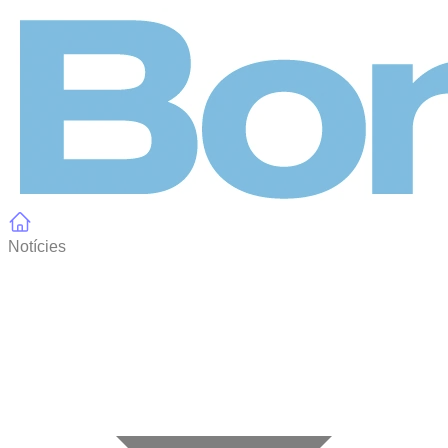
Panell de gestió de galetes
Notícies