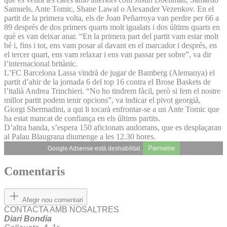
Samuels, Ante Tomic, Shane Lawal o Alexander Vezenkov. En el
partit de la primera volta, els de Joan Peñarroya van perdre per 66 a
89 després de dos primers quarts molt igualats i dos últims quarts en
què es van deixar anar. “En la primera part del partit vam estar molt
bé i, fins i tot, ens vam posar al davant en el marcador i després, en
el tercer quart, ens vam relaxar i ens van passar per sobre”, va dir
l’internacional britànic.
L’FC Barcelona Lassa vindrà de jugar de Bamberg (Alemanya) el
partit d’ahir de la jornada 6 del top 16 contra el Brose Baskets de
l’italià Andrea Trinchieri. “No ho tindrem fàcil, però si fem el nostre
millor partit podem tenir opcions”, va indicar el pivot georgià,
Giorgi Shermadini, a qui li tocarà enfrontar-se a un Ante Tomic que
ha estat mancat de confiança en els últims partits.
D’altra banda, s’espera 150 aficionats andorrans, que es desplaçaran
al Palau Blaugrana diumenge a les 12.30 hores.
Permetre
Google Adsense està deshabilitat.
Comentaris
Afegir nou comentari
CONTACTA AMB NOSALTRES
Diari Bondia