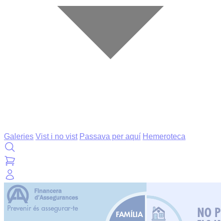
Galeries
Vist i no vist
Passava per aquí
Hemeroteca