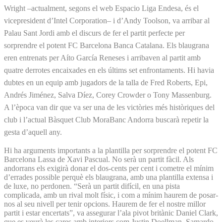
Wright –actualment, segons el web Espacio Liga Endesa, és el
vicepresident d’Intel Corporation– i d’Andy Toolson, va arribar al
Palau Sant Jordi amb el discurs de fer el partit perfecte per
sorprendre el potent FC Barcelona Banca Catalana. Els blaugrana
eren entrenats per Aíto García Reneses i arribaven al partit amb
quatre derrotes encaixades en els últims set enfrontaments. Hi havia
dubtes en un equip amb jugadors de la talla de Fred Roberts, Epi,
Andrés Jiménez, Salva Díez, Corey Crowder o Tony Massenburg.
A l’època van dir que va ser una de les victòries més històriques del
club i l’actual Bàsquet Club MoraBanc Andorra buscarà repetir la
gesta d’aquell any.
Hi ha arguments importants a la plantilla per sorprendre el potent FC
Barcelona Lassa de Xavi Pascual. No serà un partit fàcil. Als
andorrans els exigirà donar el dos-cents per cent i cometre el mínim
d’errades possible perquè els blaugrana, amb una plantilla extensa i
de luxe, no perdonen. “Serà un partit difícil, en una pista
complicada, amb un rival molt físic, i com a mínim haurem de posar-
nos al seu nivell per tenir opcions. Haurem de fer el nostre millor
partit i estar encertats”, va assegurar l’ala pivot britànic Daniel Clark,
que es veurà les cares amb interiors com Justin Doellman, Samardo