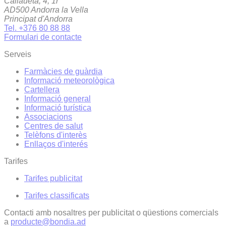
Callaueta, 4, 1r
AD500 Andorra la Vella
Principat d'Andorra
Tel. +376 80 88 88
Formulari de contacte
Serveis
Farmàcies de guàrdia
Informació meteorològica
Cartellera
Informació general
Informació turística
Associacions
Centres de salut
Telèfons d'interès
Enllaços d'interés
Tarifes
Tarifes publicitat
Tarifes classificats
Contacti amb nosaltres per publicitat o qüestions comercials
a
producte@bondia.ad