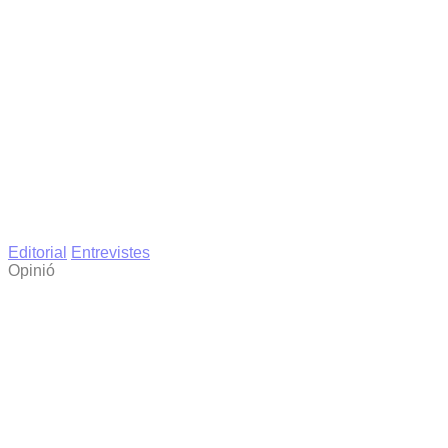
Editorial
Entrevistes
Opinió