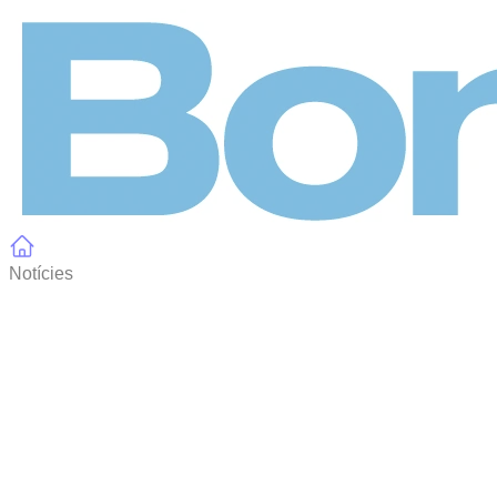
Panell de gestió de galetes
Notícies