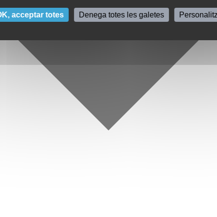
K, acceptar totes
Denega totes les galetes
Personalit