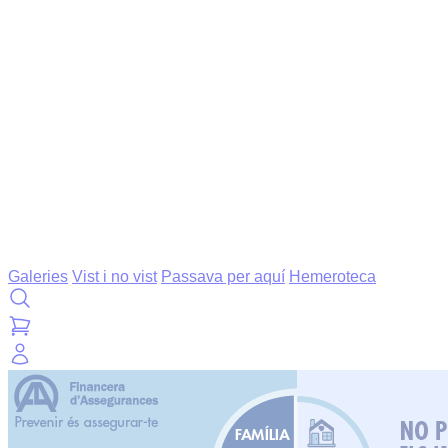
Galeries
Vist i no vist
Passava per aquí
Hemeroteca