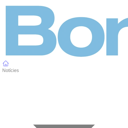
Panell de gestió de galetes
Notícies