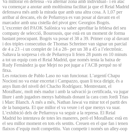
Va millorar en defensa –va alternar zona amb individual– i en atac
va començar a anotar amb moltíssima facilitat ja que el Reial Madrid
defensava més amb la mirada que amb una altra cosa. A 1,07 per
arribar al descans, els de Peñarroya es van posar al davant en el
marcador amb una cistella del pivot grec Georgios Bogris.
L’excenter del PAOK Salònica va saber aprofitar la feblesa del seu
company de selecció, Bourousis, que està en un moment de forma
bastant preocupant. Bogris va posar el 38 a 39. Primer cop al davant
i dos triples consecutius de Thomas Schreiner van signar un parcial
de 4 a 23 –i un complet de 14 a 28– per un 38 a 45 a l’electrònic.
Saltava la sorpresa i els de Peñarroya li feien 28 punts en 10 minuts
a tot un equip com el Reial Madrid, que només tenia la baixa de
Rudy Fernández ja que Mejri no pot jugar a l’ACB perquè no té
fitxa.
Les rotacions de Pablo Laso no van funcionar. L’argentí Chapu
Nocioni no va estar encertat i Campazzo, quan li toca dirigir, és a
anys llum del nivell del Chacho Rodríguez. Mentrestant, el
MoraBanc, molt més madur i amb la salvació ja certificada, va jugar
lliure i amb jugadors menys habituals donant la cara com Jordi Trias
i Marc Blanch. A més a més, Nathan Jawai va mirar tot el partit des
de la banqueta. El que millor el va veure i el que menys va suar.
L’exhibició dels de Peñarroya va seguir a la represa. El Reial
Madrid ho intentava de totes les maneres, però el MoraBanc està en
el seu millor moment en tots els sentits. Creuen en el que fan i tenen
flaixos d’equip molt competitiu. Van competir i només un alley-oop