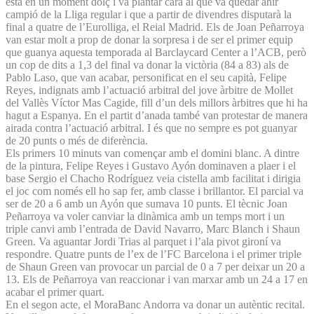
està en un moment dolç i va plantar cara al que va quedar ahir
campió de la Lliga regular i que a partir de divendres disputarà la
final a quatre de l’Eurolliga, el Reial Madrid. Els de Joan Peñarroya
van estar molt a prop de donar la sorpresa i de ser el primer equip
que guanya aquesta temporada al Barclaycard Center a l’ACB, però
un cop de dits a 1,3 del final va donar la victòria (84 a 83) als de
Pablo Laso, que van acabar, personificat en el seu capità, Felipe
Reyes, indignats amb l’actuació arbitral del jove àrbitre de Mollet
del Vallès Víctor Mas Cagide, fill d’un dels millors àrbitres que hi ha
hagut a Espanya. En el partit d’anada també van protestar de manera
airada contra l’actuació arbitral. I és que no sempre es pot guanyar
de 20 punts o més de diferència.
Els primers 10 minuts van començar amb el domini blanc. A dintre
de la pintura, Felipe Reyes i Gustavo Ayón dominaven a plaer i el
base Sergio el Chacho Rodríguez veia cistella amb facilitat i dirigia
el joc com només ell ho sap fer, amb classe i brillantor. El parcial va
ser de 20 a 6 amb un Ayón que sumava 10 punts. El tècnic Joan
Peñarroya va voler canviar la dinàmica amb un temps mort i un
triple canvi amb l’entrada de David Navarro, Marc Blanch i Shaun
Green. Va aguantar Jordi Trias al parquet i l’ala pivot gironí va
respondre. Quatre punts de l’ex de l’FC Barcelona i el primer triple
de Shaun Green van provocar un parcial de 0 a 7 per deixar un 20 a
13. Els de Peñarroya van reaccionar i van marxar amb un 24 a 17 en
acabar el primer quart.
En el segon acte, el MoraBanc Andorra va donar un autèntic recital.