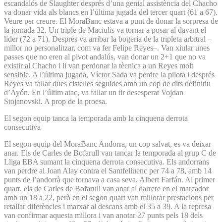
escandalós de Slaughter després d’una genial assistència del Chacho
va donar vida als blancs en l’última jugada del tercer quart (61 a 67).
Veure per creure. El MoraBanc estava a punt de donar la sorpresa de
la jornada 32. Un triple de Maciulis va tornar a posar al davant el
líder (72 a 71). Després va arribar la bogeria de la tripleta arbitral –
millor no personalitzar, com va fer Felipe Reyes–. Van xiular unes
passes que no eren al pivot andalús, van donar un 2+1 que no va
existir al Chacho i li van perdonar la tècnica a un Reyes molt
sensible. A l’última jugada, Víctor Sada va perdre la pilota i després
Reyes va fallar dues cistelles seguides amb un cop de dits definitiu
d’Ayón. En l’últim atac, va fallar un tir des­esperat Vojdan
Stojanovski. A prop de la proesa.
El segon equip tanca la temporada amb la cinquena derrota
consecutiva
El segon equip del MoraBanc Andorra, un cop salvat, es va deixar
anar. Els de Carles de Bofarull van tancar la temporada al grup C de
Lliga EBA sumant la cinquena derrota consecutiva. Els andorrans
van perdre al Joan Alay contra el Santfeliuenc per 74 a 78, amb 14
punts de l’andorrà que tornava a casa seva, Albert Farfán. Al primer
quart, els de Carles de Bofarull van anar al darrere en el marcador
amb un 18 a 22, però en el segon quart van millorar prestacions per
retallar diferències i marxar al descans amb el 35 a 39. A la represa
van confirmar aquesta millora i van anotar 27 punts pels 18 dels