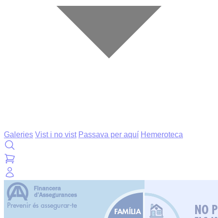
Galeries
Vist i no vist
Passava per aquí
Hemeroteca