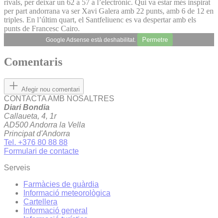
rivals, per deixar un 62 a 57 a l’electrònic. Qui va estar més inspirat
per part andorrana va ser Xavi Galera amb 22 punts, amb 6 de 12 en
triples. En l’últim quart, el Santfeliuenc es va despertar amb els
punts de Francesc Cairo.
Permetre
Google Adsense està deshabilitat.
Comentaris
Afegir nou comentari
CONTACTA AMB NOSALTRES
Diari Bondia
Callaueta, 4, 1r
AD500 Andorra la Vella
Principat d'Andorra
Tel. +376 80 88 88
Formulari de contacte
Serveis
Farmàcies de guàrdia
Informació meteorològica
Cartellera
Informació general