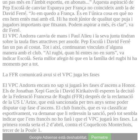
un pas més en l’àmbit esportiu, en abonats...” Aquesta aspiració de
Pep Escolà de canviar Espanya per França no coincideix amb la de
David Ferré. “Jo em quedo a França. És en l’única cosa en què no
ens hem entès mai amb ell. Hi ha molt júnior de qualitat que puja i
jugadors importants que fitxaran. Podem aspirar a més, és clar”, va
dir Ferré.
El VPC Andorra canvia de mans i Paul Alieu i la seva junta tindran
sobre la taula fites atractives per assolir. Pep Escolà i David Ferré
fan un pas al costat. Tot i així, continuaran vinculats d’alguna
manera amb el club. “Al rugbi, quan hi entres no en surts”, va
indicar Escolà. Seria millor afegir-hi que en la família del rugbi hi ha
moments per a tot.
La FFR comunicarà avui si el VPC juga les fases
El VPC Andorra encara no sap si jugarà les fases d’ascens a Honor.
Els de Jonathan Xepi García i David Kirikaixvili esperen la decisió
de la Federació Francesa de Rugbi (FFR) després de la reclamació
de la US L’Arize, que està sancionada per tres anys sense poder
disputar cap fase d’ascens. El club francès, que es va classificar
esportivament, va demanar que li retiressin la sanció, però tot sembla
indicar que l’ens francès no ho farà i que el VPC jugarà les fases. La
primera ronda seria el 2 d’abril, contra el Coquelicots Montechois,
tercer de la Poule 1.
Permetre
Google Adsense està deshabilitat.