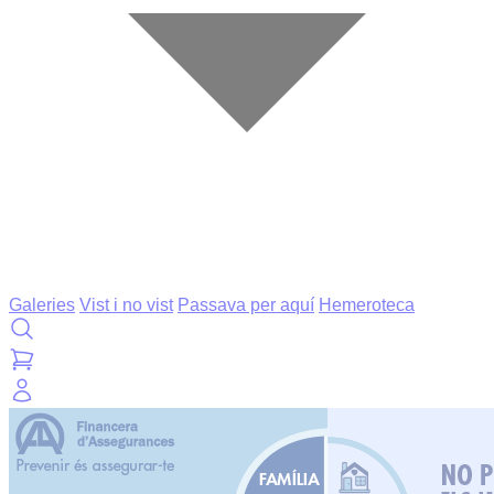
Galeries
Vist i no vist
Passava per aquí
Hemeroteca