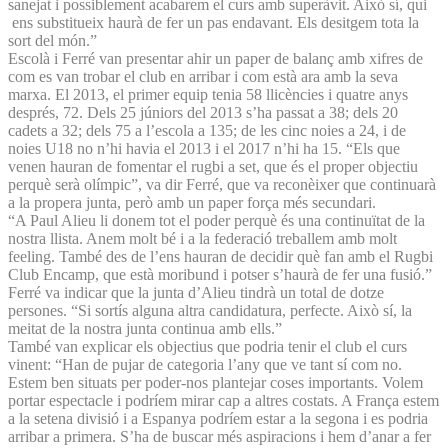
sanejat i possiblement acabarem el curs amb superàvit. Això sí, qui
ens substitueix haurà de fer un pas endavant. Els desitgem tota la
sort del món.”
Escolà i Ferré van presentar ahir un paper de balanç amb xifres de
com es van trobar el club en arribar i com està ara amb la seva
marxa. El 2013, el primer equip tenia 58 llicències i quatre anys
després, 72. Dels 25 júniors del 2013 s’ha passat a 38; dels 20
cadets a 32; dels 75 a l’escola a 135; de les cinc noies a 24, i de
noies U18 no n’hi havia el 2013 i el 2017 n’hi ha 15. “Els que
venen hauran de fomentar el rugbi a set, que és el proper objectiu
perquè serà olímpic”, va dir Ferré, que va reconèixer que continuarà
a la propera junta, però amb un paper força més secundari.
“A Paul Alieu li donem tot el poder perquè és una continuïtat de la
nostra llista. Anem molt bé i a la federació treballem amb molt
feeling. També des de l’ens hauran de decidir què fan amb el Rugbi
Club Encamp, que està moribund i potser s’haurà de fer una fusió.”
Ferré va indicar que la junta d’Alieu tindrà un total de dotze
persones. “Si sortís alguna altra candidatura, perfecte. Això sí, la
meitat de la nostra junta continua amb ells.”
També van explicar els objectius que podria tenir el club el curs
vinent: “Han de pujar de categoria l’any que ve tant sí com no.
Estem ben situats per poder-nos plantejar coses importants. Volem
portar espectacle i podríem mirar cap a altres costats. A França estem
a la setena divisió i a Espanya podríem estar a la segona i es podria
arribar a primera. S’ha de buscar més aspiracions i hem d’anar a fer