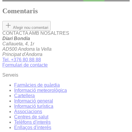
Comentaris
Afegir nou comentari
CONTACTA AMB NOSALTRES
Diari Bondia
Callaueta, 4, 1r
AD500 Andorra la Vella
Principat d'Andorra
Tel. +376 80 88 88
Formulari de contacte
Serveis
Farmàcies de guàrdia
Informació meteorològica
Cartellera
Informació general
Informació turística
Associacions
Centres de salut
Telèfons d'interès
Enllaços d'interés