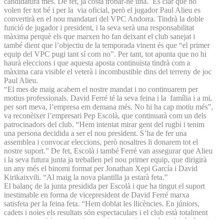
candidatura més. De fet, ja costa trobar-ne una. És clar que ho
volen fer tot bé i per la via oficial, però el jugador Paul Alieu es
convertirà en el nou mandatari del VPC Andorra. Tindrà la doble
funció de jugador i president, i la seva serà una responsabilitat
màxima perquè els que marxen ho fan deixant el club sanejat i
també dient que l’objectiu de la temporada vinent és que “el primer
equip del VPC pugi tant sí com no”. Per tant, tot apunta que no hi
haurà eleccions i que aquesta aposta continuista tindrà com a
màxima cara visible el veterà i incombustible dins del terreny de joc
Paul Alieu.
“El mes de maig acabem el nostre mandat i no continuarem per
motius professionals. David Ferré té la seva feina i la família i a mi,
per sort meva, l’empresa em demana més. No hi ha cap motiu més”,
va reconèixer l’empresari Pep Escolà, que continuarà com un dels
patrocinadors del club. “Hem intentat mirar gent del rugbi i tenim
una persona decidida a ser el nou president. S’ha de fer una
assemblea i convocar eleccions, però nosaltres li donarem tot el
nostre suport.” De fet, Escolà i també Ferré van assegurar que Alieu
i la seva futura junta ja treballen pel nou primer equip, que dirigirà
un any més el binomi format per Jonathan Xepi García i David
Kirikaixvili. “Al maig la nova plantilla ja estarà feta.”
El balanç de la junta presidida per Escolà i que ha tingut el suport
inestimable en forma de vicepresident de David Ferré marxa
satisfeta per la feina feta. “Hem doblat les llicències. En júniors,
cadets i noies els resultats són espectaculars i el club està totalment