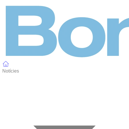
Panell de gestió de galetes
Notícies