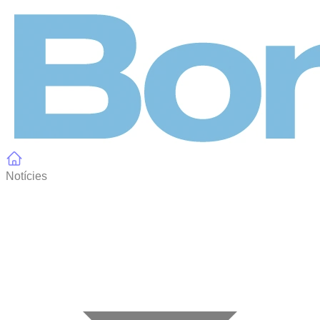
Panell de gestió de galetes
Notícies