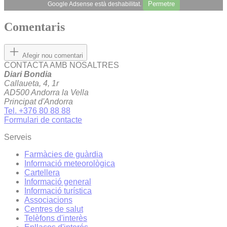
Permetre
Google Adsense està deshabilitat.
Comentaris
Afegir nou comentari
CONTACTA AMB NOSALTRES
Diari Bondia
Callaueta, 4, 1r
AD500 Andorra la Vella
Principat d'Andorra
Tel. +376 80 88 88
Formulari de contacte
Serveis
Farmàcies de guàrdia
Informació meteorològica
Cartellera
Informació general
Informació turística
Associacions
Centres de salut
Telèfons d'interès