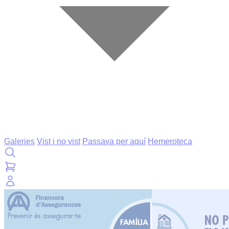
Galeries
Vist i no vist
Passava per aquí
Hemeroteca