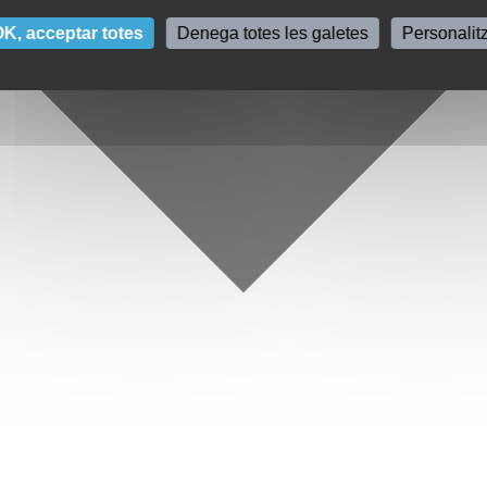
K, acceptar totes
Denega totes les galetes
Personalit