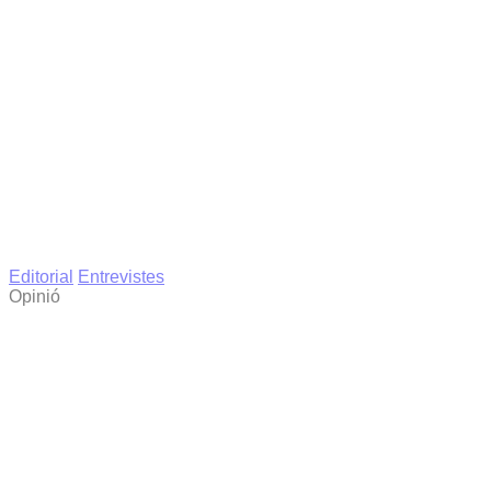
Editorial
Entrevistes
Opinió