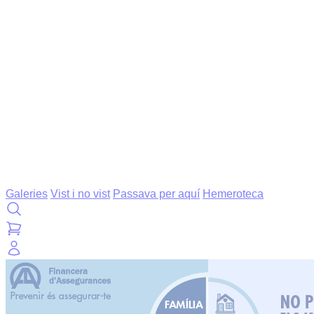
Galeries
Vist i no vist
Passava per aquí
Hemeroteca