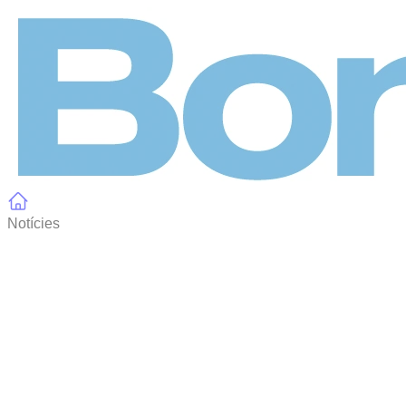
Panell de gestió de galetes
Notícies