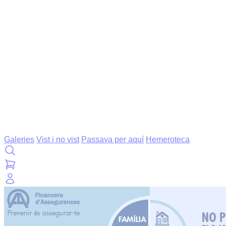
Galeries
Vist i no vist
Passava per aquí
Hemeroteca