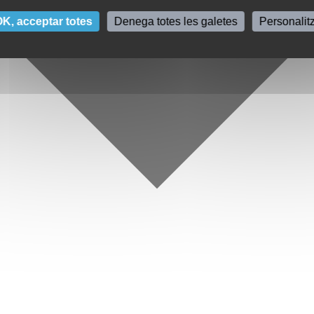
K, acceptar totes
Denega totes les galetes
Personalit