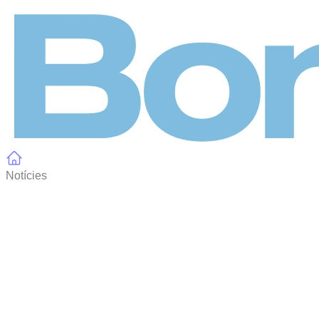
Panell de gestió de galetes
Notícies