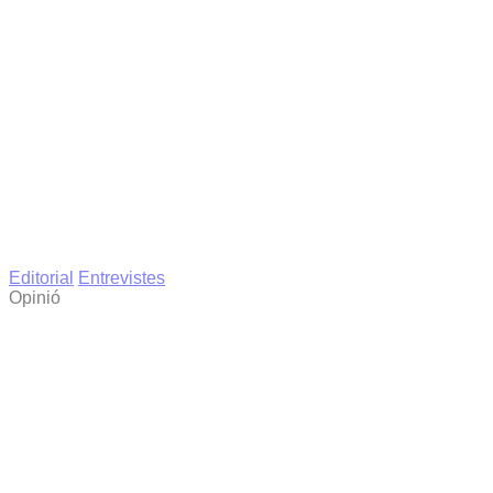
Editorial
Entrevistes
Opinió