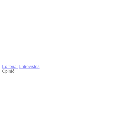
Editorial
Entrevistes
Opinió