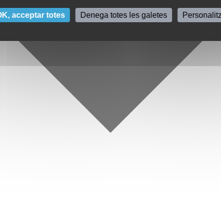
K, acceptar totes
Denega totes les galetes
Personalit