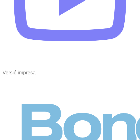
Versió impresa