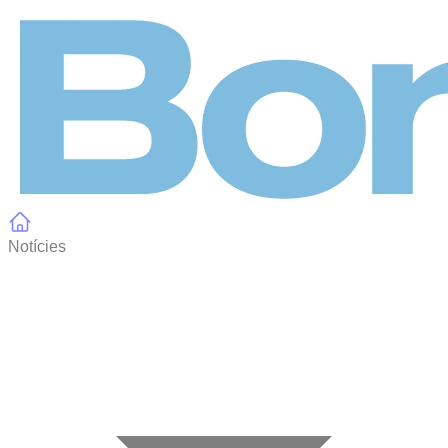
Panell de gestió de galetes
Notícies