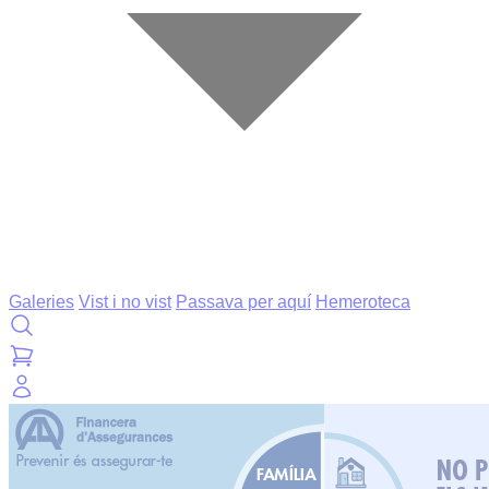
Galeries
Vist i no vist
Passava per aquí
Hemeroteca