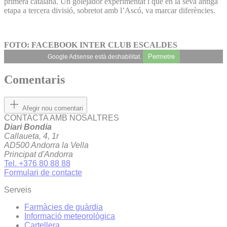
primera catalana. Un golejador experimentat i que en la seva antiga
etapa a tercera divisió, sobretot amb l’Ascó, va marcar diferències.
FOTO: FACEBOOK INTER CLUB ESCALDES
Permetre
Google Adsense està deshabilitat.
Comentaris
Afegir nou comentari
CONTACTA AMB NOSALTRES
Diari Bondia
Callaueta, 4, 1r
AD500 Andorra la Vella
Principat d'Andorra
Tel. +376 80 88 88
Formulari de contacte
Serveis
Farmàcies de guàrdia
Informació meteorològica
Cartellera