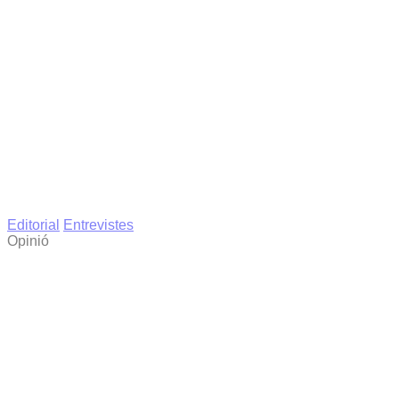
Editorial
Entrevistes
Opinió