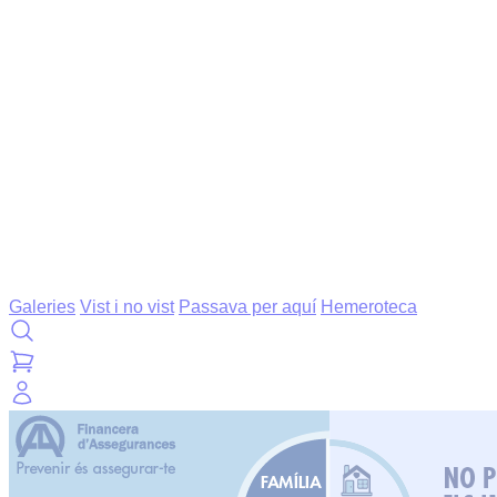
Galeries
Vist i no vist
Passava per aquí
Hemeroteca