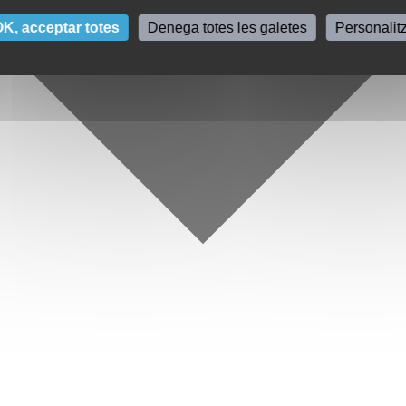
K, acceptar totes
Denega totes les galetes
Personalit