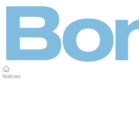
Panell de gestió de galetes
Notícies