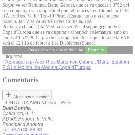
Segon va ser Bartumeu Bartu Gabriel, que es va quedar a 0"52 del
seu company i va completar el podi el francès Leo Llorach, a 1"38
d'Àlex Rius. Va fer Top-10 Pirmin Estruga amb una cinquena
posició. Jan Visa va ser 9è i Pere Cornella, 10è.
Per la seva banda, Íria Medina va ser 35a al segon gegant de la
Copa d'Europa que es va disputar a Oberjoch (Alemanya) amb un
temps d'1'53"28. La pròxima competició de l'esquiadora de la FAE
serà el 12 i 13 de febrer a Les Diablerets (Suïssa).
Permetre
Google Adsense està deshabilitat.
Etiquetes
FAE
esquí alpí
Àlex Rius
Bartumeu Gabriel, 'Bartu'
Eslàlom
FIS La Molina
Íria Medina
Copa d'Europa
Comentaris
Afegir nou comentari
CONTACTA AMB NOSALTRES
Diari Bondia
Callaueta, 4, 1r
AD500 Andorra la Vella
Principat d'Andorra
Tel. +376 80 88 88