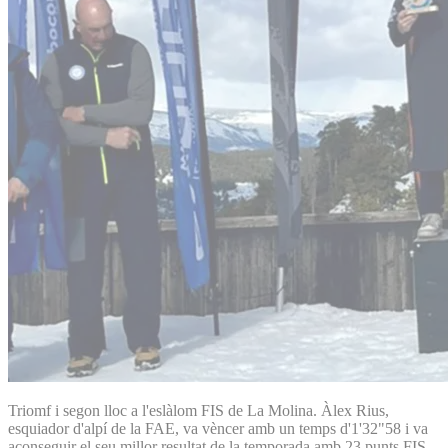
Triomf i segon lloc a l'eslàlom FIS de La Molina. Àlex Rius,
esquiador d'alpí de la FAE, va vèncer amb un temps d'1'32"58 i va
aconseguir el seu millor resultat de la temporada amb 23 punts FIS.