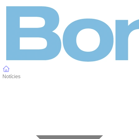
Panell de gestió de galetes
Notícies