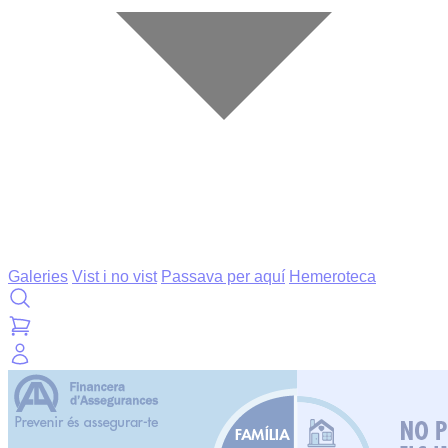
Galeries
Vist i no vist
Passava per aquí
Hemeroteca