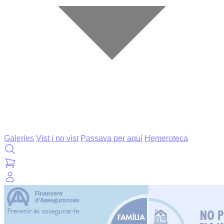
Galeries
Vist i no vist
Passava per aquí
Hemeroteca