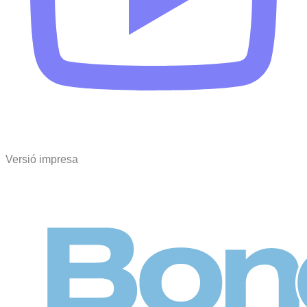
Versió impresa