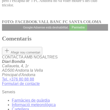
però l’excapità de l’FC Andorra no va voler moure’s del club
tricolor.
FOTO: FACEBOOK VALL BANC FC SANTA COLOMA
Permetre
Google Adsense està deshabilitat.
Comentaris
Afegir nou comentari
CONTACTA AMB NOSALTRES
Diari Bondia
Callaueta, 4, 1r
AD500 Andorra la Vella
Principat d'Andorra
Tel. +376 80 88 88
Formulari de contacte
Serveis
Farmàcies de guàrdia
Informació meteorològica
Cartellera