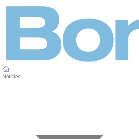
Panell de gestió de galetes
Notícies