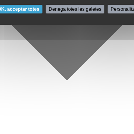
K, acceptar totes
Denega totes les galetes
Personalit