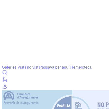
Galeries
Vist i no vist
Passava per aquí
Hemeroteca