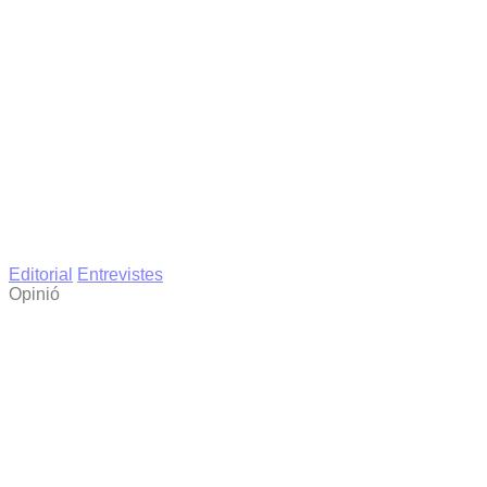
Editorial
Entrevistes
Opinió