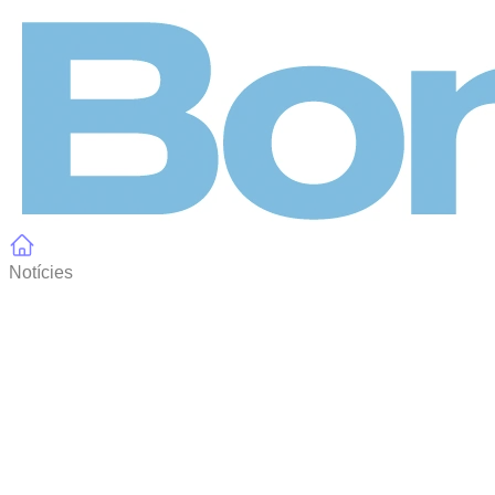
Panell de gestió de galetes
Notícies