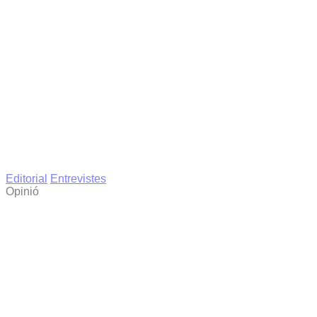
Editorial
Entrevistes
Opinió