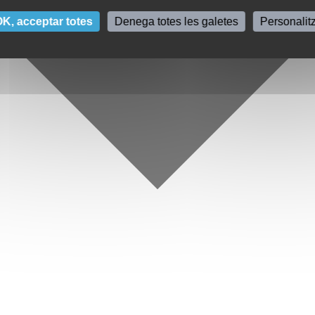
K, acceptar totes
Denega totes les galetes
Personalit