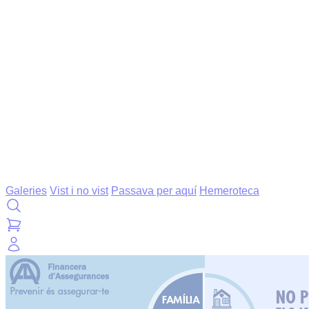
Galeries
Vist i no vist
Passava per aquí
Hemeroteca