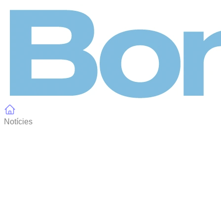
Panell de gestió de galetes
Notícies