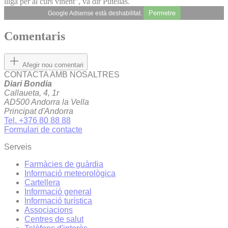
lliga per al curs vinent”, va dir Putellas.
Permetre
Google Adsense està deshabilitat.
Comentaris
Afegir nou comentari
CONTACTA AMB NOSALTRES
Diari Bondia
Callaueta, 4, 1r
AD500 Andorra la Vella
Principat d'Andorra
Tel. +376 80 88 88
Formulari de contacte
Serveis
Farmàcies de guàrdia
Informació meteorològica
Cartellera
Informació general
Informació turística
Associacions
Centres de salut