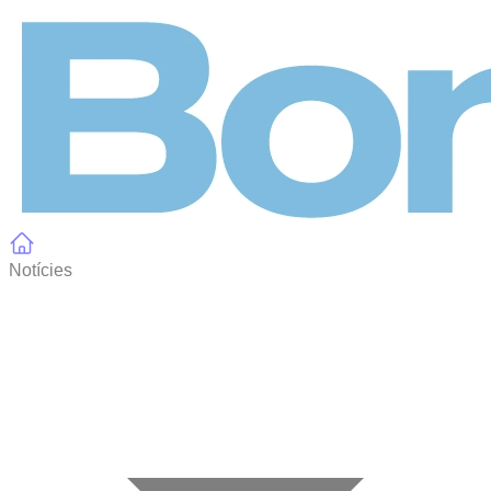
Panell de gestió de galetes
Notícies