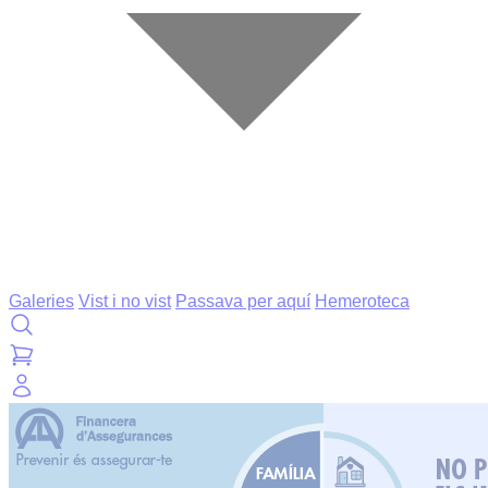
Galeries
Vist i no vist
Passava per aquí
Hemeroteca