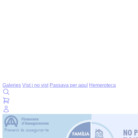
Galeries
Vist i no vist
Passava per aquí
Hemeroteca