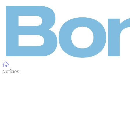
Panell de gestió de galetes
Notícies