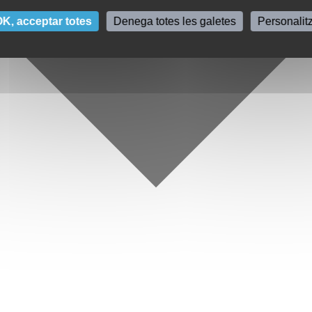
K, acceptar totes
Denega totes les galetes
Personalit