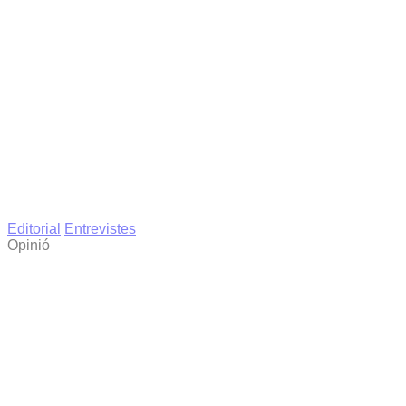
Editorial
Entrevistes
Opinió