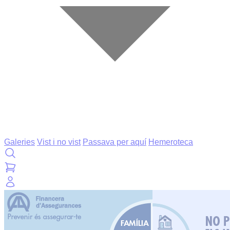
Galeries
Vist i no vist
Passava per aquí
Hemeroteca