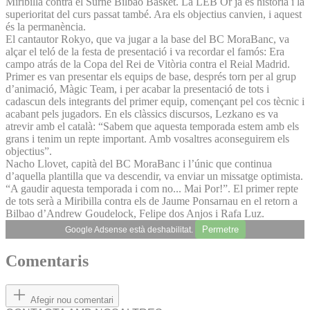
Miribilla contra el Surne Bilbao Basket. La LEB Or ja és història i la
superioritat del curs passat també. Ara els objectius canvien, i aquest
és la permanència.
El cantautor Rokyo, que va jugar a la base del BC MoraBanc, va
alçar el teló de la festa de presentació i va recordar el famós: Era
campo atrás de la Copa del Rei de Vitòria contra el Reial Madrid.
Primer es van presentar els equips de base, després torn per al grup
d’animació, Màgic Team, i per acabar la presentació de tots i
cadascun dels integrants del primer equip, començant pel cos tècnic i
acabant pels jugadors. En els clàssics discursos, Lezkano es va
atrevir amb el català: “Sabem que aquesta temporada estem amb els
grans i tenim un repte important. Amb vosaltres aconseguirem els
objectius”.
Nacho Llovet, capità del BC MoraBanc i l’únic que continua
d’aquella plantilla que va descendir, va enviar un missatge optimista.
“A gaudir aquesta temporada i com no... Mai Por!”. El primer repte
de tots serà a Miribilla contra els de Jaume Ponsarnau en el retorn a
Bilbao d’Andrew Goudelock, Felipe dos Anjos i Rafa Luz.
Permetre
Google Adsense està deshabilitat.
Comentaris
Afegir nou comentari