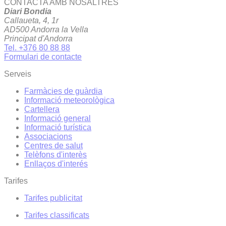
CONTACTA AMB NOSALTRES
Diari Bondia
Callaueta, 4, 1r
AD500 Andorra la Vella
Principat d'Andorra
Tel. +376 80 88 88
Formulari de contacte
Serveis
Farmàcies de guàrdia
Informació meteorològica
Cartellera
Informació general
Informació turística
Associacions
Centres de salut
Telèfons d'interès
Enllaços d'interés
Tarifes
Tarifes publicitat
Tarifes classificats