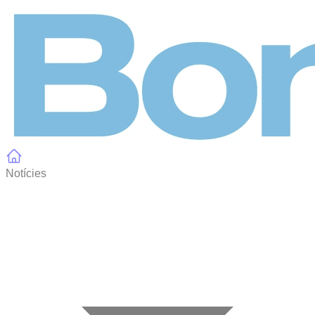
Panell de gestió de galetes
Notícies