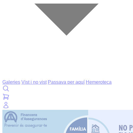
Galeries
Vist i no vist
Passava per aquí
Hemeroteca