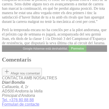
carrera. Sens dubte alguns tocs en avançaments a meitat de carrera
han marcat la continuació, en què he perdut alguna posició. De tota
manera he estat una altra vegada entre els deu primers i tinc la
satisfacció d’haver lluitat de tu a tu amb els rivals que han aparegut
durant la carrera malgrat no tenir la mecànica al cent per cent.”
Però la temporada encara no ha conclòs per a la pilot andorrana, que
el pròxim cap de setmana es jugarà, acompanyada del seu germà
Joan, els títols de la classe 1 i la Divisió 3 del Campionat d’Espanya
de resistència, que disputarà la seva última cita al circuit del Jarama.
Permetre
Google Adsense està deshabilitat.
Comentaris
Afegir nou comentari
CONTACTA AMB NOSALTRES
Diari Bondia
Callaueta, 4, 1r
AD500 Andorra la Vella
Principat d'Andorra
Tel. +376 80 88 88
Formulari de contacte