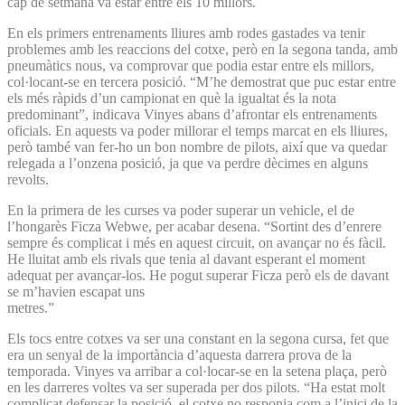
cap de setmana va estar entre els 10 millors.
En els primers entrenaments lliures amb rodes gastades va tenir
problemes amb les reaccions del cotxe, però en la segona tanda, amb
pneumàtics nous, va comprovar que podia estar entre els millors,
col·locant-se en tercera posició. “M’he demostrat que puc estar entre
els més ràpids d’un campionat en què la igualtat és la nota
predominant”, indicava Vinyes abans d’afrontar els entrenaments
oficials. En aquests va poder millorar el temps marcat en els lliures,
però també van fer-ho un bon nombre de pilots, així que va quedar
relegada a l’onzena posició, ja que va perdre dècimes en alguns
revolts.
En la primera de les curses va poder superar un vehicle, el de
l’hongarès Ficza Webwe, per acabar desena. “Sortint des d’enrere
sempre és complicat i més en aquest circuit, on avançar no és fàcil.
He lluitat amb els rivals que tenia al davant esperant el moment
adequat per avançar-los. He pogut superar Ficza però els de davant
se m’havien escapat uns
metres.”
Els tocs entre cotxes va ser una constant en la segona cursa, fet que
era un senyal de la importància d’aquesta darrera prova de la
temporada. Vinyes va arribar a col·locar-se en la setena plaça, però
en les darreres voltes va ser superada per dos pilots. “Ha estat molt
complicat defensar la posició, el cotxe no responia com a l’inici de la