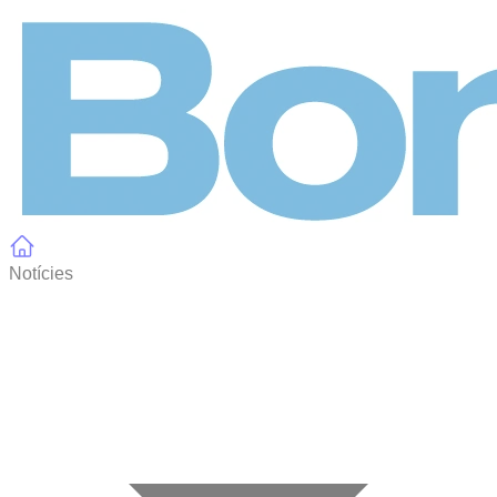
Panell de gestió de galetes
Notícies