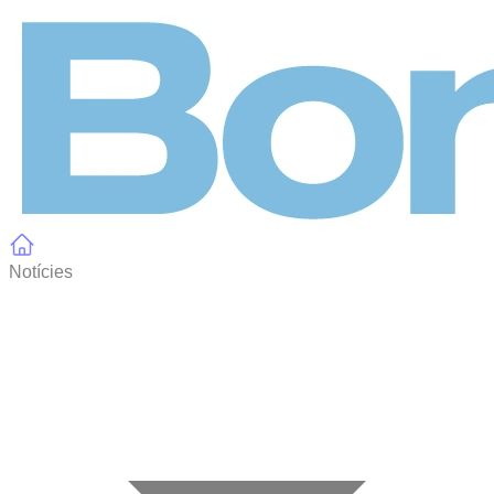
Panell de gestió de galetes
Notícies