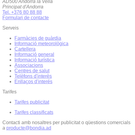
AD500 Andorra la Vella
Principat d'Andorra
Tel. +376 80 88 88
Formulari de contacte
Serveis
Farmàcies de guàrdia
Informació meteorològica
Cartellera
Informació general
Informació turística
Associacions
Centres de salut
Telèfons d'interès
Enllaços d'interés
Tarifes
Tarifes publicitat
Tarifes classificats
Contacti amb nosaltres per publicitat o qüestions comercials
a
producte@bondia.ad