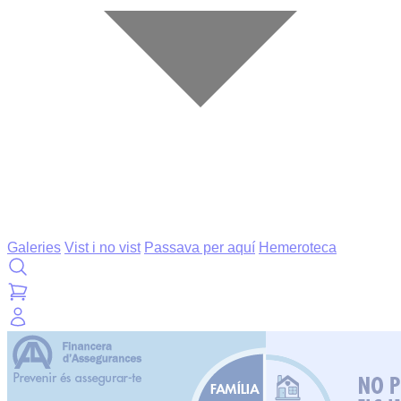
Galeries
Vist i no vist
Passava per aquí
Hemeroteca