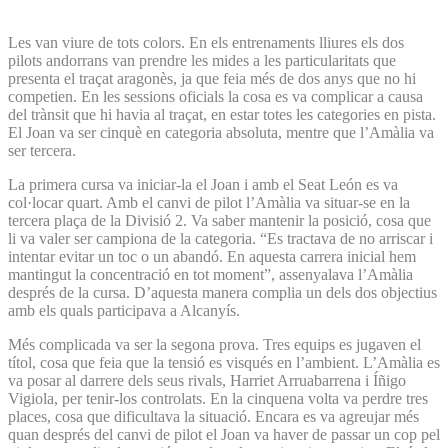
Les van viure de tots colors. En els entrenaments lliures els dos
pilots andorrans van prendre les mides a les particularitats que
presenta el traçat aragonès, ja que feia més de dos anys que no hi
competien. En les sessions oficials la cosa es va complicar a causa
del trànsit que hi havia al traçat, en estar totes les categories en pista.
El Joan va ser cinquè en categoria absoluta, mentre que l’Amàlia va
ser tercera.
La primera cursa va iniciar-la el Joan i amb el Seat León es va
col·locar quart. Amb el canvi de pilot l’Amàlia va situar-se en la
tercera plaça de la Divisió 2. Va saber mantenir la posició, cosa que
li va valer ser campiona de la categoria. “Es tractava de no arriscar i
intentar evitar un toc o un abandó. En aquesta carrera inicial hem
mantingut la concentració en tot moment”, assenyalava l’Amàlia
després de la cursa. D’aquesta manera complia un dels dos objectius
amb els quals participava a Alcanyís.
Més complicada va ser la segona prova. Tres equips es jugaven el
títol, cosa que feia que la tensió es visqués en l’ambient. L’Amàlia es
va posar al darrere dels seus rivals, Harriet Arruabarrena i Íñigo
Vigiola, per tenir-los controlats. En la cinquena volta va perdre tres
places, cosa que dificultava la situació. Encara es va agreujar més
quan després del canvi de pilot el Joan va haver de passar un cop pel