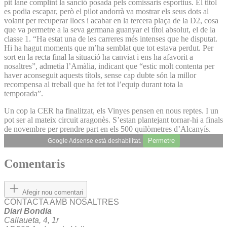
pit lane complint la sanció posada pels comissaris esportius. El títol
es podia escapar, però el pilot andorrà va mostrar els seus dots al
volant per recuperar llocs i acabar en la tercera plaça de la D2, cosa
que va permetre a la seva germana guanyar el títol absolut, el de la
classe 1. “Ha estat una de les carreres més intenses que he disputat.
Hi ha hagut moments que m’ha semblat que tot estava perdut. Per
sort en la recta final la situació ha canviat i ens ha afavorit a
nosaltres”, admetia l’Amàlia, indicant que “estic molt contenta per
haver aconseguit aquests títols, sense cap dubte són la millor
recompensa al treball que ha fet tot l’equip durant tota la
temporada”.
Un cop la CER ha finalitzat, els Vinyes pensen en nous reptes. I un
pot ser al mateix circuit aragonès. S’estan plantejant tornar-hi a finals
de novembre per prendre part en els 500 quilòmetres d’Alcanyís.
Permetre
Google Adsense està deshabilitat.
Comentaris
Afegir nou comentari
CONTACTA AMB NOSALTRES
Diari Bondia
Callaueta, 4, 1r