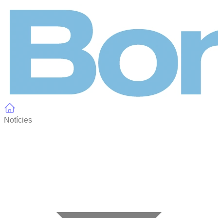
Panell de gestió de galetes
Notícies