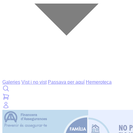
Galeries
Vist i no vist
Passava per aquí
Hemeroteca