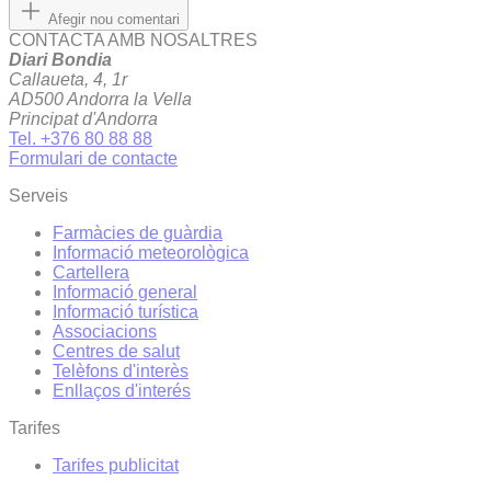
Afegir nou comentari
CONTACTA AMB NOSALTRES
Diari Bondia
Callaueta, 4, 1r
AD500 Andorra la Vella
Principat d'Andorra
Tel. +376 80 88 88
Formulari de contacte
Serveis
Farmàcies de guàrdia
Informació meteorològica
Cartellera
Informació general
Informació turística
Associacions
Centres de salut
Telèfons d'interès
Enllaços d'interés
Tarifes
Tarifes publicitat