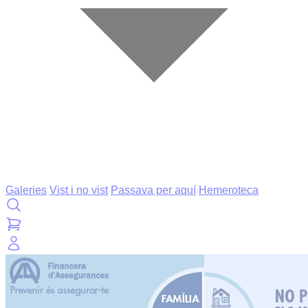
Galeries
Vist i no vist
Passava per aquí
Hemeroteca