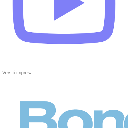
Versió impresa