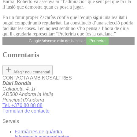
Bartra. Roberto va assenyalar “l’admiració” que sent pel que fa i la
il·lusió que demostra quan es posa a jugar.
En un futur proper Zacarías confia que l’equip sigui una realitat i
pugui competir amb regularitat. La constitució d’una selecció podria
facilitar les coses. I en aquest sentit no s’ho pensa a l’hora de dir a
qui li agradaria representar: “Preferiria que fos la catalana.”
Permetre
Google Adsense està deshabilitat.
Comentaris
Afegir nou comentari
CONTACTA AMB NOSALTRES
Diari Bondia
Callaueta, 4, 1r
AD500 Andorra la Vella
Principat d'Andorra
Tel. +376 80 88 88
Formulari de contacte
Serveis
Farmàcies de guàrdia