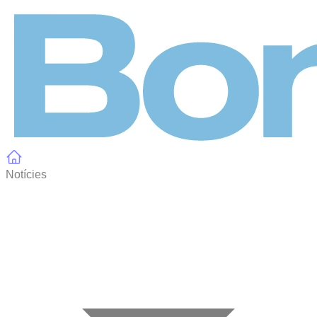
Panell de gestió de galetes
Notícies