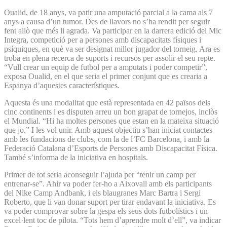
Oualid, de 18 anys, va patir una amputació parcial a la cama als 7
anys a causa d’un tumor. Des de llavors no s’ha rendit per seguir
fent allò que més li agrada. Va participar en la darrera edició del Mic
Integra, competició per a persones amb discapacitats físiques i
psíquiques, en què va ser designat millor jugador del torneig. Ara es
troba en plena recerca de suports i recursos per assolir el seu repte.
“Vull crear un equip de futbol per a amputats i poder competir”,
exposa Oualid, en el que seria el primer conjunt que es crearia a
Espanya d’aquestes característiques.
Aquesta és una modalitat que està representada en 42 països dels
cinc continents i es disputen arreu un bon grapat de tornejos, inclòs
el Mundial. “Hi ha moltes persones que estan en la mateixa situació
que jo.” I les vol unir. Amb aquest objectiu s’han iniciat contactes
amb les fundacions de clubs, com la de l’FC Barcelona, i amb la
Federació Catalana d’Esports de Persones amb Discapacitat Física.
També s’informa de la iniciativa en hospitals.
Primer de tot seria aconseguir l’ajuda per “tenir un camp per
entrenar-se”. Ahir va poder fer-ho a Aixovall amb els participants
del Nike Camp Andbank, i els blaugranes Marc Bartra i Sergi
Roberto, que li van donar suport per tirar endavant la iniciativa. Es
va poder comprovar sobre la gespa els seus dots futbolístics i un
excel·lent toc de pilota. “Tots hem d’aprendre molt d’ell”, va indicar