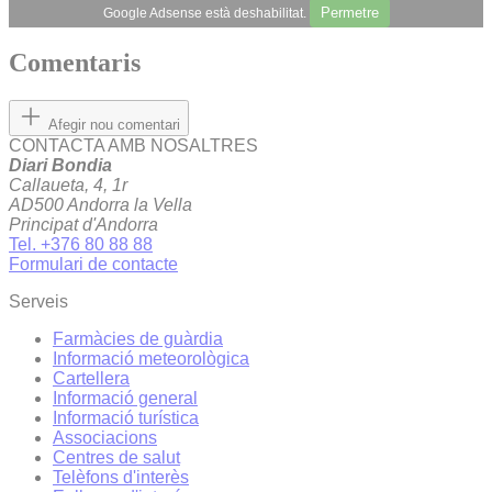
Permetre
Google Adsense està deshabilitat.
Comentaris
Afegir nou comentari
CONTACTA AMB NOSALTRES
Diari Bondia
Callaueta, 4, 1r
AD500 Andorra la Vella
Principat d'Andorra
Tel. +376 80 88 88
Formulari de contacte
Serveis
Farmàcies de guàrdia
Informació meteorològica
Cartellera
Informació general
Informació turística
Associacions
Centres de salut
Telèfons d'interès