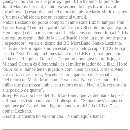
guanyar i ho van fer a la pròrroga per 101 a 97 amb 33 punts de
Juani Marcos. Per tant, el títol va ser per almenys favorit i avui
tocarà revenja esportiva amb el retorn del pivot Marin Maric després
d’un mes d’absència per un esquinç al turmell.
Natxo Lezkano no podrà comptar ni amb Rafa Luz ni tampoc amb
Tobias Borg. “Tenim un partit d’altíssim nivell contra un gran equip.
Hem jugat ja dos partits contra el Lleida i ens coneixem força bé. Els
dos equips estem a dalt de la classificació i serà un partit bonic per a
l’espectador”, va dir el tècnic del BC MoraBanc, Natxo Lezkano.
El tècnic de Portugalete no va estalviar cap elogi cap a l’ICG Força
Lleida. “Són l’equip amb més talent de la LEB or i molt per sobre
de la resta d’equips. Quan fas l’scouting dona gust veure’ls jugar.
Michael Carrera és diferencial i és el millor jugador de la lliga. Ho té
tot. Això sí, també tenen jugadors com Juani Marcos, Brito o Álex
Urtasun. A més a més, Vucetic és un jugador molt especial”.
Del retorn de Marin Maric també va parlar Natxo Lezkano. “El
millor que pot passar amb el seu retorn és que Nacho Llovet tornarà
a la posició de quatre”.
Josep Pérez, nou base del BC MoraBanc, que va debutar a la pista
del Juaristi s’estrenarà avui al Poliesportiu. “Sabia que s’adaptaria
ràpid perquè és molt intel·ligent i coneix molt bé la LEB or”, va
opinar Lezkano.
Gerard Encuentra ho va tenir clar: “Venim aquí a liar-la”.