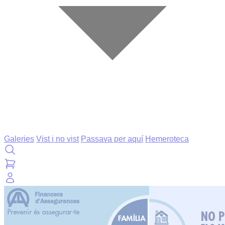
Galeries
Vist i no vist
Passava per aquí
Hemeroteca