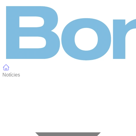
Panell de gestió de galetes
Notícies