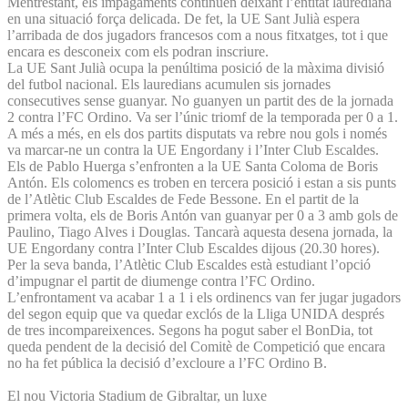
Mentrestant, els impagaments continuen deixant l’entitat laurediana
en una situació força delicada. De fet, la UE Sant Julià espera
l’arribada de dos jugadors francesos com a nous fitxatges, tot i que
encara es desconeix com els podran inscriure.
La UE Sant Julià ocupa la penúltima posició de la màxima divisió
del futbol nacional. Els lauredians acumulen sis jornades
consecutives sense guanyar. No guanyen un partit des de la jornada
2 contra l’FC Ordino. Va ser l’únic triomf de la temporada per 0 a 1.
A més a més, en els dos partits disputats va rebre nou gols i només
va marcar-ne un contra la UE Engordany i l’Inter Club Escaldes.
Els de Pablo Huerga s’enfronten a la UE Santa Coloma de Boris
Antón. Els colomencs es troben en tercera posició i estan a sis punts
de l’Atlètic Club Escaldes de Fede Bessone. En el partit de la
primera volta, els de Boris Antón van guanyar per 0 a 3 amb gols de
Paulino, Tiago Alves i Douglas. Tancarà aquesta desena jornada, la
UE Engordany contra l’Inter Club Escaldes dijous (20.30 hores).
Per la seva banda, l’Atlètic Club Escaldes està estudiant l’opció
d’impugnar el partit de diumenge contra l’FC Ordino.
L’enfrontament va acabar 1 a 1 i els ordinencs van fer jugar jugadors
del segon equip que va quedar exclós de la Lliga UNIDA després
de tres incompareixences. Segons ha pogut saber el BonDia, tot
queda pendent de la decisió del Comitè de Competició que encara
no ha fet pública la decisió d’excloure a l’FC Ordino B.
El nou Victoria Stadium de Gibraltar, un luxe