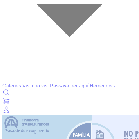
Galeries
Vist i no vist
Passava per aquí
Hemeroteca