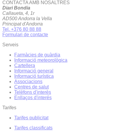
CONTACTA AMB NOSALTRES
Diari Bondia
Callaueta, 4, 1r
AD500 Andorra la Vella
Principat d'Andorra
Tel. +376 80 88 88
Formulari de contacte
Serveis
Farmàcies de guàrdia
Informació meteorològica
Cartellera
Informació general
Informació turística
Associacions
Centres de salut
Telèfons d'interès
Enllaços d'interés
Tarifes
Tarifes publicitat
Tarifes classificats