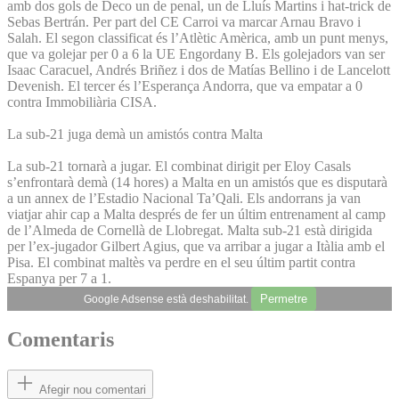
amb dos gols de Deco un de penal, un de Lluís Martins i hat-trick de
Sebas Bertrán. Per part del CE Carroi va marcar Arnau Bravo i
Salah. El segon classificat és l’Atlètic Amèrica, amb un punt menys,
que va golejar per 0 a 6 la UE Engordany B. Els golejadors van ser
Isaac Caracuel, Andrés Briñez i dos de Matías Bellino i de Lancelott
Devenish. El tercer és l’Esperança Andorra, que va empatar a 0
contra Immobiliària CISA.
La sub-21 juga demà un amistós contra Malta
La sub-21 tornarà a jugar. El combinat dirigit per Eloy Casals
s’enfrontarà demà (14 hores) a Malta en un amistós que es disputarà
a un annex de l’Estadio Nacional Ta’Qali. Els andorrans ja van
viatjar ahir cap a Malta després de fer un últim entrenament al camp
de l’Almeda de Cornellà de Llobregat. Malta sub-21 està dirigida
per l’ex-jugador Gilbert Agius, que va arribar a jugar a Itàlia amb el
Pisa. El combinat maltès va perdre en el seu últim partit contra
Espanya per 7 a 1.
Permetre
Google Adsense està deshabilitat.
Comentaris
Afegir nou comentari