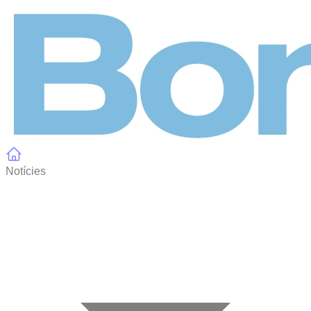
Panell de gestió de galetes
Notícies