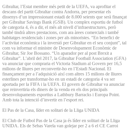
Gibraltar, l’Estat membre més petit de la UEFA, va aprofitar el
descans del partit Gibraltar contra Andorra, per presentar els
dissenys d’un impressionant estadi de 8.000 seients que serà finançat
per Gibraltar Savings Bank (GSB). Un complex esportiu de futbol
de categoria 4, és a dir, el més alt nivell d’infraestructures, però
també tindrà altres prestacions, com ara àrees comercials i també
habitatges residencials i zones per als minoristes. “En benefici de
l’activitat econòmica i la inversió per Gibraltar en el seu conjunt”, tal
com va informar el ministre de Desenvolupament Econòmic de
Gibraltar, Sir Joe Bossano. “Un aparador per al post Brexit a
Gibraltar”. L’abril del 2017, la Gibraltar Football Association (GFA)
va anunciar que compraria el Victoria Stadium al Govern per 16,5
milions de lliures per reconvertir-ho en l’Estadi Nacional. El
finançament per a l’adquisició així com altres 15 milions de lliures
esterlines per transformar-ho en un estadi de categoria 4 va ser
aportada per la FIFA i la UEFA. El govern de Gibraltar va anunciar
que reinvertiria els diners de la venda en els dos principals
desenvolupaments esportius a Lathbury Barracks i Europa Point.
Amb tota la intenció d’invertir en l’esport rei.
El Pas de la Casa, líder en solitari de la Lliga UNIDA
El Club de Futbol Pas de la Casa ja és líder en solitari de la Lliga
UNIDA. Els de Sebas Varela van golejar per 2 a 6 el CE Carroi