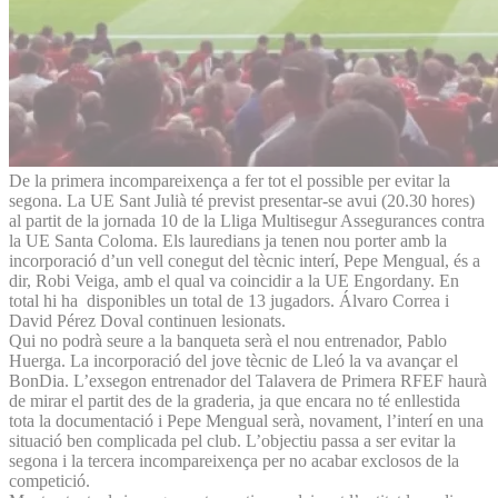
De la primera incompareixença a fer tot el possible per evitar la
segona. La UE Sant Julià té previst presentar-se avui (20.30 hores)
al partit de la jornada 10 de la Lliga Multisegur Assegurances contra
la UE Santa Coloma. Els lauredians ja tenen nou porter amb la
incorporació d’un vell conegut del tècnic interí, Pepe Mengual, és a
dir, Robi Veiga, amb el qual va coincidir a la UE Engordany. En
total hi ha disponibles un total de 13 jugadors. Álvaro Correa i
David Pérez Doval continuen lesionats.
Qui no podrà seure a la banqueta serà el nou entrenador, Pablo
Huerga. La incorporació del jove tècnic de Lleó la va avançar el
BonDia. L’exsegon entrenador del Talavera de Primera RFEF haurà
de mirar el partit des de la graderia, ja que encara no té enllestida
tota la documentació i Pepe Mengual serà, novament, l’interí en una
situació ben complicada pel club. L’objectiu passa a ser evitar la
segona i la tercera incompareixença per no acabar exclosos de la
competició.