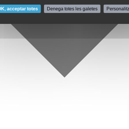
K, acceptar totes
Denega totes les galetes
Personalit