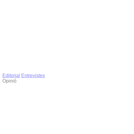
Editorial
Entrevistes
Opinió