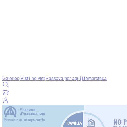
Galeries
Vist i no vist
Passava per aquí
Hemeroteca