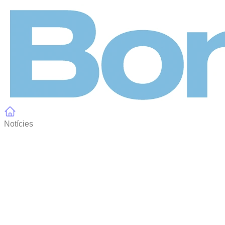
Panell de gestió de galetes
Notícies