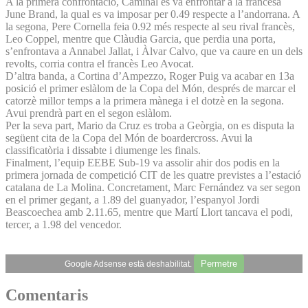
A la primera confrontació, Caminal es va enfrontar a la francesa
June Brand, la qual es va imposar per 0.49 respecte a l’andorrana. A
la segona, Pere Cornella feia 0.92 més respecte al seu rival francès,
Leo Coppel, mentre que Clàudia Garcia, que perdia una porta,
s’enfrontava a Annabel Jallat, i Àlvar Calvo, que va caure en un dels
revolts, corria contra el francès Leo Avocat.
D’altra banda, a Cortina d’Ampezzo, Roger Puig va acabar en 13a
posició el primer eslàlom de la Copa del Món, després de marcar el
catorzè millor temps a la primera mànega i el dotzè en la segona.
Avui prendrà part en el segon eslàlom.
Per la seva part, Mario da Cruz es troba a Geòrgia, on es disputa la
següent cita de la Copa del Món de boardercross. Avui la
classificatòria i dissabte i diumenge les finals.
Finalment, l’equip EEBE Sub-19 va assolir ahir dos podis en la
primera jornada de competició CIT de les quatre previstes a l’estació
catalana de La Molina. Concretament, Marc Fernández va ser segon
en el primer gegant, a 1.89 del guanyador, l’espanyol Jordi
Beascoechea amb 2.11.65, mentre que Martí Llort tancava el podi,
tercer, a 1.98 del vencedor.
Permetre
Google Adsense està deshabilitat.
Comentaris