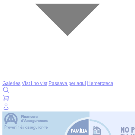
Galeries
Vist i no vist
Passava per aquí
Hemeroteca