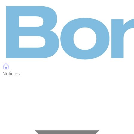
Panell de gestió de galetes
Notícies