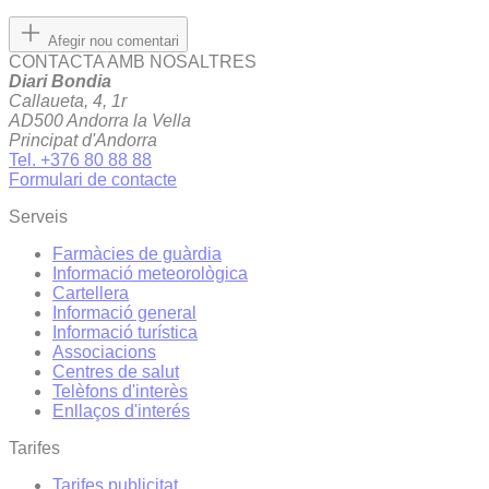
Afegir nou comentari
CONTACTA AMB NOSALTRES
Diari Bondia
Callaueta, 4, 1r
AD500 Andorra la Vella
Principat d'Andorra
Tel. +376 80 88 88
Formulari de contacte
Serveis
Farmàcies de guàrdia
Informació meteorològica
Cartellera
Informació general
Informació turística
Associacions
Centres de salut
Telèfons d'interès
Enllaços d'interés
Tarifes
Tarifes publicitat